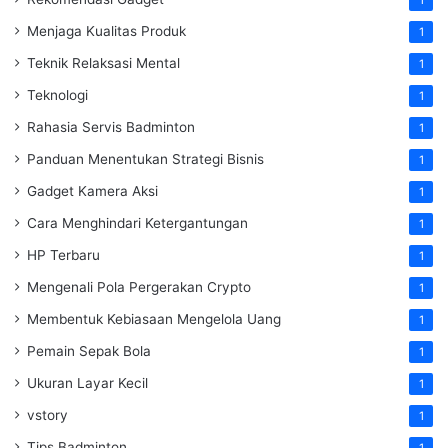
1
Menjaga Kualitas Produk
1
Teknik Relaksasi Mental
1
Teknologi
1
Rahasia Servis Badminton
1
Panduan Menentukan Strategi Bisnis
1
Gadget Kamera Aksi
1
Cara Menghindari Ketergantungan
1
HP Terbaru
1
Mengenali Pola Pergerakan Crypto
1
Membentuk Kebiasaan Mengelola Uang
1
Pemain Sepak Bola
1
Ukuran Layar Kecil
1
vstory
1
Tips Badminton