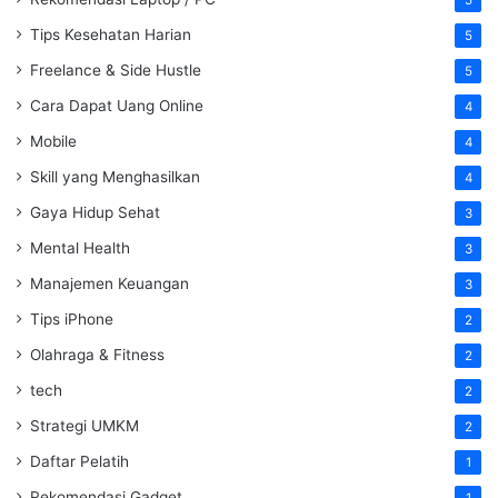
5
Tips Kesehatan Harian
5
Freelance & Side Hustle
5
Cara Dapat Uang Online
4
Mobile
4
Skill yang Menghasilkan
4
Gaya Hidup Sehat
3
Mental Health
3
Manajemen Keuangan
3
Tips iPhone
2
Olahraga & Fitness
2
tech
2
Strategi UMKM
2
Daftar Pelatih
1
Rekomendasi Gadget