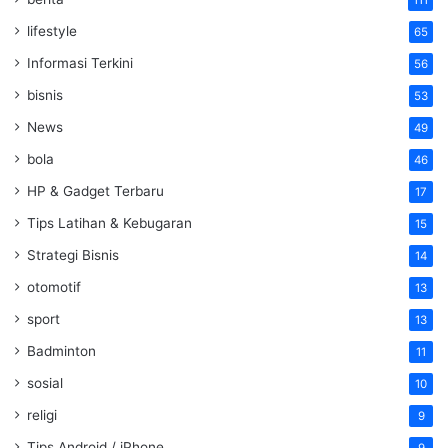
111
lifestyle
65
Informasi Terkini
56
bisnis
53
News
49
bola
46
HP & Gadget Terbaru
17
Tips Latihan & Kebugaran
15
Strategi Bisnis
14
otomotif
13
sport
13
Badminton
11
sosial
10
religi
9
Tips Android / iPhone