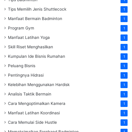
1
Tips Memilih Jenis Shuttlecock
1
Manfaat Bermain Badminton
1
Program Gym
1
Manfaat Latihan Yoga
1
Skill Riset Menghasilkan
1
Kumpulan Ide Bisnis Rumahan
1
Peluang Bisnis
1
Pentingnya Hidrasi
1
Kelebihan Menggunakan Hardisk
1
Analisis Taktik Bermain
1
Cara Mengoptimalkan Kamera
1
Manfaat Latihan Koordinasi
1
Cara Memulai Side Hustle
1
Memaksimalkan Forehand Badminton