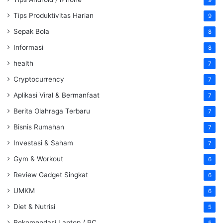
9
Tips Produktivitas Harian
9
Sepak Bola
8
Informasi
8
health
7
Cryptocurrency
7
Aplikasi Viral & Bermanfaat
7
Berita Olahraga Terbaru
7
Bisnis Rumahan
7
Investasi & Saham
7
Gym & Workout
6
Review Gadget Singkat
6
UMKM
6
Diet & Nutrisi
5
Rekomendasi Laptop / PC