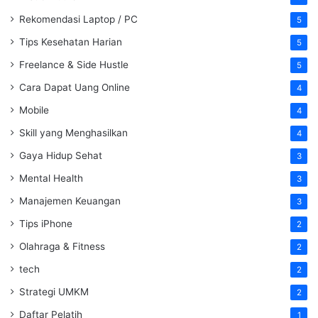
Rekomendasi Laptop / PC
5
Tips Kesehatan Harian
5
Freelance & Side Hustle
5
Cara Dapat Uang Online
4
Mobile
4
Skill yang Menghasilkan
4
Gaya Hidup Sehat
3
Mental Health
3
Manajemen Keuangan
3
Tips iPhone
2
Olahraga & Fitness
2
tech
2
Strategi UMKM
2
Daftar Pelatih
1