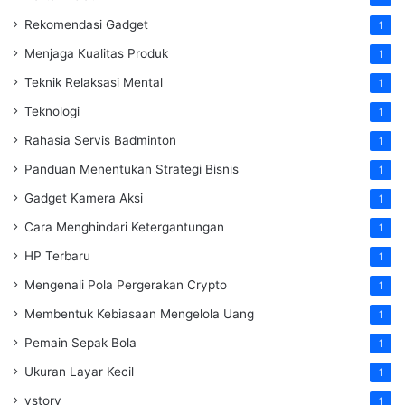
Rekomendasi Gadget
1
Menjaga Kualitas Produk
1
Teknik Relaksasi Mental
1
Teknologi
1
Rahasia Servis Badminton
1
Panduan Menentukan Strategi Bisnis
1
Gadget Kamera Aksi
1
Cara Menghindari Ketergantungan
1
HP Terbaru
1
Mengenali Pola Pergerakan Crypto
1
Membentuk Kebiasaan Mengelola Uang
1
Pemain Sepak Bola
1
Ukuran Layar Kecil
1
vstory
1