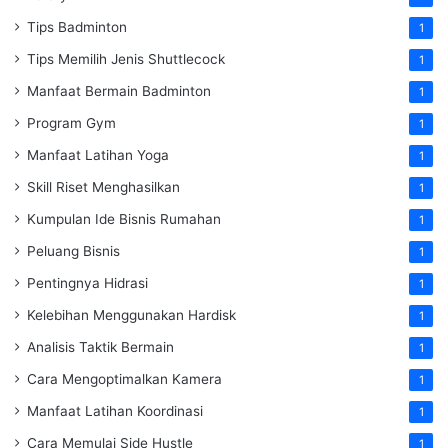
Tips Badminton
1
Tips Memilih Jenis Shuttlecock
1
Manfaat Bermain Badminton
1
Program Gym
1
Manfaat Latihan Yoga
1
Skill Riset Menghasilkan
1
Kumpulan Ide Bisnis Rumahan
1
Peluang Bisnis
1
Pentingnya Hidrasi
1
Kelebihan Menggunakan Hardisk
1
Analisis Taktik Bermain
1
Cara Mengoptimalkan Kamera
1
Manfaat Latihan Koordinasi
1
Cara Memulai Side Hustle
1