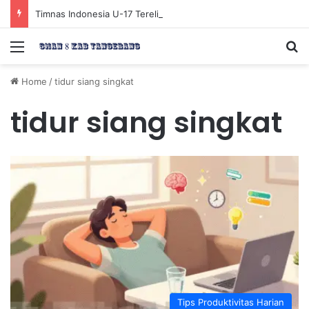
Timnas Indonesia U-17 Tereliminasi, Berikut 4 Tim Lolos ke Semifinal Piala AFF U-17 2026
Menu
Se
Home
/
tidur siang singkat
tidur siang singkat
Tips Produktivitas Harian