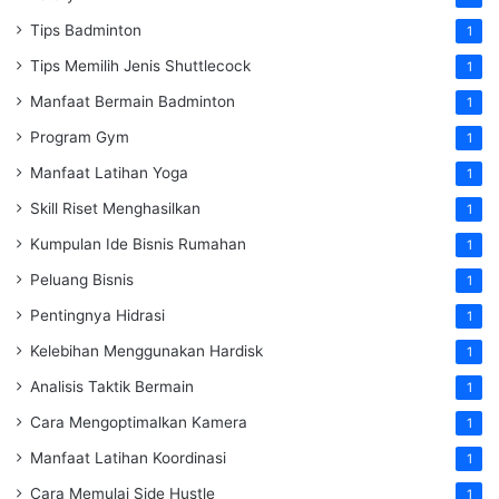
Tips Badminton
1
Tips Memilih Jenis Shuttlecock
1
Manfaat Bermain Badminton
1
Program Gym
1
Manfaat Latihan Yoga
1
Skill Riset Menghasilkan
1
Kumpulan Ide Bisnis Rumahan
1
Peluang Bisnis
1
Pentingnya Hidrasi
1
Kelebihan Menggunakan Hardisk
1
Analisis Taktik Bermain
1
Cara Mengoptimalkan Kamera
1
Manfaat Latihan Koordinasi
1
Cara Memulai Side Hustle
1