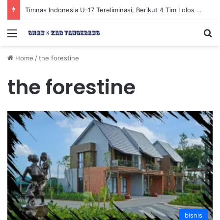
Timnas Indonesia U-17 Tereliminasi, Berikut 4 Tim Lolos ke Semifinal Piala AFF U-17 2026
Menu
Se
Home
/
the forestine
the forestine
bisnis