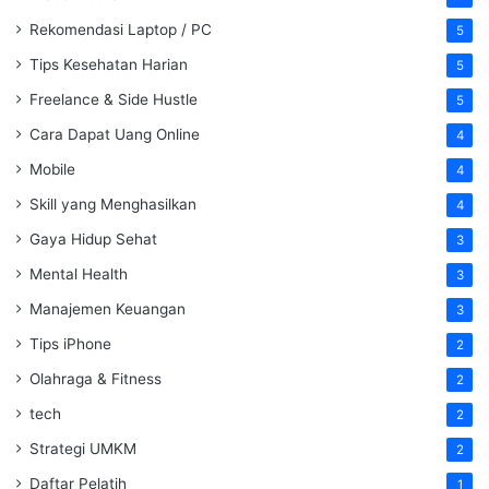
Rekomendasi Laptop / PC
5
Tips Kesehatan Harian
5
Freelance & Side Hustle
5
Cara Dapat Uang Online
4
Mobile
4
Skill yang Menghasilkan
4
Gaya Hidup Sehat
3
Mental Health
3
Manajemen Keuangan
3
Tips iPhone
2
Olahraga & Fitness
2
tech
2
Strategi UMKM
2
Daftar Pelatih
1