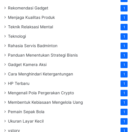
Rekomendasi Gadget
1
Menjaga Kualitas Produk
1
Teknik Relaksasi Mental
1
Teknologi
1
Rahasia Servis Badminton
1
Panduan Menentukan Strategi Bisnis
1
Gadget Kamera Aksi
1
Cara Menghindari Ketergantungan
1
HP Terbaru
1
Mengenali Pola Pergerakan Crypto
1
Membentuk Kebiasaan Mengelola Uang
1
Pemain Sepak Bola
1
Ukuran Layar Kecil
1
vstory
1