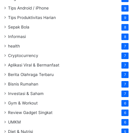
Tips Android / iPhone
9
Tips Produktivitas Harian
9
Sepak Bola
8
Informasi
8
health
7
Cryptocurrency
7
Aplikasi Viral & Bermanfaat
7
Berita Olahraga Terbaru
7
Bisnis Rumahan
7
Investasi & Saham
7
Gym & Workout
6
Review Gadget Singkat
6
UMKM
6
Diet & Nutrisi
5