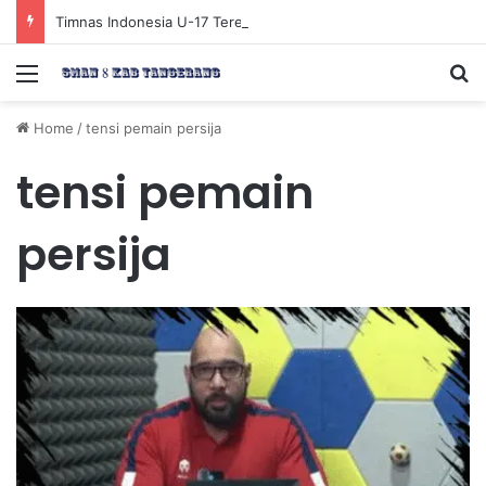
Timnas Indonesia U-17 Tereliminasi, Berikut 4 Tim Lolos ke Semifinal Piala AFF U-17 2026
Menu
Se
Home
/
tensi pemain persija
tensi pemain
persija