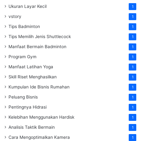
Ukuran Layar Kecil
1
vstory
1
Tips Badminton
1
Tips Memilih Jenis Shuttlecock
1
Manfaat Bermain Badminton
1
Program Gym
1
Manfaat Latihan Yoga
1
Skill Riset Menghasilkan
1
Kumpulan Ide Bisnis Rumahan
1
Peluang Bisnis
1
Pentingnya Hidrasi
1
Kelebihan Menggunakan Hardisk
1
Analisis Taktik Bermain
1
Cara Mengoptimalkan Kamera
1