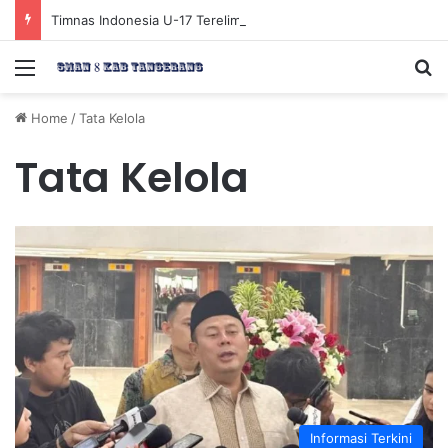
Timnas Indonesia U-17 Tereliminasi, Berikut 4 Tim Lolos ke Semifinal Piala AFF U-17 2026
Menu
Se
Home
/
Tata Kelola
Tata Kelola
Informasi Terkini