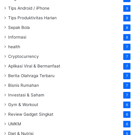
Tips Android / iPhone
9
Tips Produktivitas Harian
9
Sepak Bola
8
Informasi
8
health
7
Cryptocurrency
7
Aplikasi Viral & Bermanfaat
7
Berita Olahraga Terbaru
7
Bisnis Rumahan
7
Investasi & Saham
7
Gym & Workout
6
Review Gadget Singkat
6
UMKM
6
Diet & Nutrisi
5