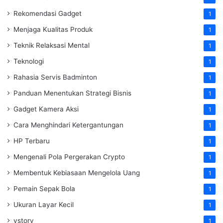
Rekomendasi Gadget
1
Menjaga Kualitas Produk
1
Teknik Relaksasi Mental
1
Teknologi
1
Rahasia Servis Badminton
1
Panduan Menentukan Strategi Bisnis
1
Gadget Kamera Aksi
1
Cara Menghindari Ketergantungan
1
HP Terbaru
1
Mengenali Pola Pergerakan Crypto
1
Membentuk Kebiasaan Mengelola Uang
1
Pemain Sepak Bola
1
Ukuran Layar Kecil
1
vstory
1