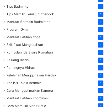
Tips Badminton
1
Tips Memilih Jenis Shuttlecock
1
Manfaat Bermain Badminton
1
Program Gym
1
Manfaat Latihan Yoga
1
Skill Riset Menghasilkan
1
Kumpulan Ide Bisnis Rumahan
1
Peluang Bisnis
1
Pentingnya Hidrasi
1
Kelebihan Menggunakan Hardisk
1
Analisis Taktik Bermain
1
Cara Mengoptimalkan Kamera
1
Manfaat Latihan Koordinasi
1
Cara Memulai Side Hustle
1