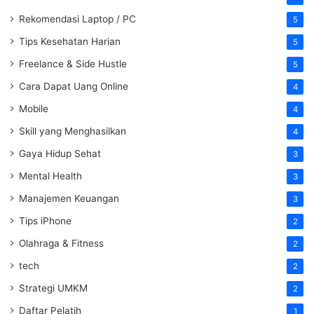
Rekomendasi Laptop / PC
5
Tips Kesehatan Harian
5
Freelance & Side Hustle
5
Cara Dapat Uang Online
4
Mobile
4
Skill yang Menghasilkan
4
Gaya Hidup Sehat
3
Mental Health
3
Manajemen Keuangan
3
Tips iPhone
2
Olahraga & Fitness
2
tech
2
Strategi UMKM
2
Daftar Pelatih
1