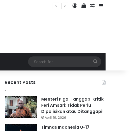
Log In
View your shopping 
Random Article
Sidebar
2026
Search
for
Recent Posts
Menteri Pigai Tanggapi Kritik
Feri Amsari: Tidak Perlu
Dipolisikan atau Ditanggapi!
April 19, 2026
Timnas Indonesia U-17