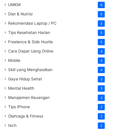
UMKM
6
Diet & Nutrisi
5
Rekomendasi Laptop / PC
5
Tips Kesehatan Harian
5
Freelance & Side Hustle
5
Cara Dapat Uang Online
4
Mobile
4
Skill yang Menghasilkan
4
Gaya Hidup Sehat
3
Mental Health
3
Manajemen Keuangan
3
Tips iPhone
2
Olahraga & Fitness
2
tech
2