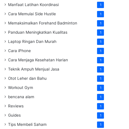
Manfaat Latihan Koordinasi
1
Cara Memulai Side Hustle
1
Memaksimalkan Forehand Badminton
1
Panduan Meningkatkan Kualitas
1
Laptop Ringan Dan Murah
1
Cara iPhone
1
Cara Menjaga Kesehatan Harian
1
Teknik Ampuh Menjual Jasa
1
Otot Leher dan Bahu
1
Workout Gym
1
bencana alam
1
Reviews
1
Guides
1
Tips Membeli Saham
1