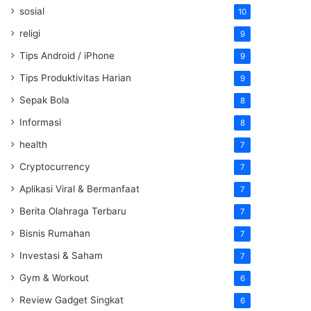
sosial
10
religi
9
Tips Android / iPhone
9
Tips Produktivitas Harian
9
Sepak Bola
8
Informasi
8
health
7
Cryptocurrency
7
Aplikasi Viral & Bermanfaat
7
Berita Olahraga Terbaru
7
Bisnis Rumahan
7
Investasi & Saham
7
Gym & Workout
6
Review Gadget Singkat
6