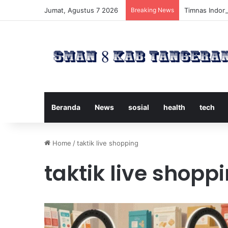
Jumat, Agustus 7 2026
Breaking News
Timnas Indone
Beranda
News
sosial
health
tech
Home
/
taktik live shopping
taktik live shopp