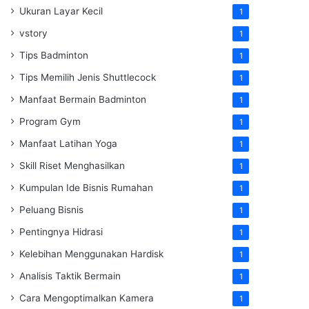
Ukuran Layar Kecil
1
vstory
1
Tips Badminton
1
Tips Memilih Jenis Shuttlecock
1
Manfaat Bermain Badminton
1
Program Gym
1
Manfaat Latihan Yoga
1
Skill Riset Menghasilkan
1
Kumpulan Ide Bisnis Rumahan
1
Peluang Bisnis
1
Pentingnya Hidrasi
1
Kelebihan Menggunakan Hardisk
1
Analisis Taktik Bermain
1
Cara Mengoptimalkan Kamera
1