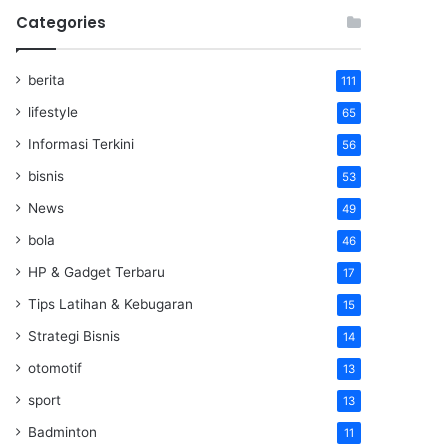
Categories
berita
111
lifestyle
65
Informasi Terkini
56
bisnis
53
News
49
bola
46
HP & Gadget Terbaru
17
Tips Latihan & Kebugaran
15
Strategi Bisnis
14
otomotif
13
sport
13
Badminton
11