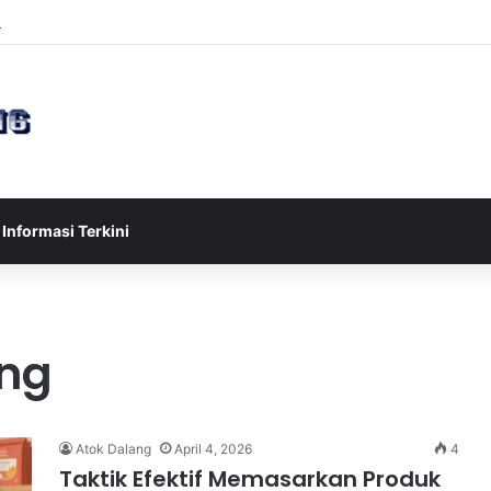
sia U-17 Tereliminasi, Berikut 4 Tim Lolos ke Semifinal Piala AFF U-17 
Informasi Terkini
ing
Atok Dalang
April 4, 2026
4
Taktik Efektif Memasarkan Produk