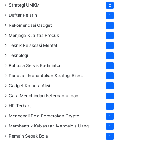
Strategi UMKM
2
Daftar Pelatih
1
Rekomendasi Gadget
1
Menjaga Kualitas Produk
1
Teknik Relaksasi Mental
1
Teknologi
1
Rahasia Servis Badminton
1
Panduan Menentukan Strategi Bisnis
1
Gadget Kamera Aksi
1
Cara Menghindari Ketergantungan
1
HP Terbaru
1
Mengenali Pola Pergerakan Crypto
1
Membentuk Kebiasaan Mengelola Uang
1
Pemain Sepak Bola
1