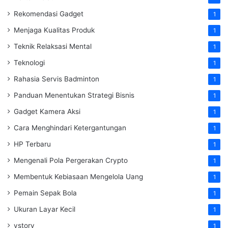
Rekomendasi Gadget
1
Menjaga Kualitas Produk
1
Teknik Relaksasi Mental
1
Teknologi
1
Rahasia Servis Badminton
1
Panduan Menentukan Strategi Bisnis
1
Gadget Kamera Aksi
1
Cara Menghindari Ketergantungan
1
HP Terbaru
1
Mengenali Pola Pergerakan Crypto
1
Membentuk Kebiasaan Mengelola Uang
1
Pemain Sepak Bola
1
Ukuran Layar Kecil
1
vstory
1