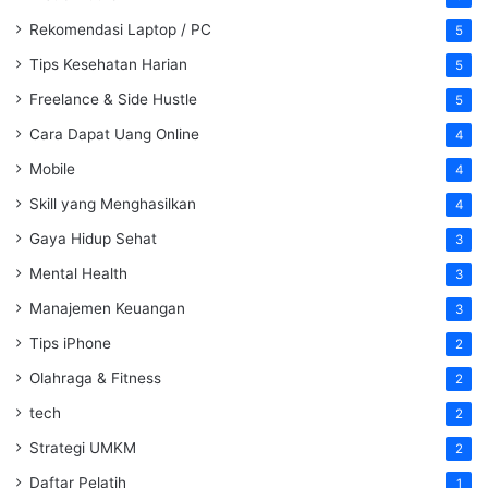
Rekomendasi Laptop / PC
5
Tips Kesehatan Harian
5
Freelance & Side Hustle
5
Cara Dapat Uang Online
4
Mobile
4
Skill yang Menghasilkan
4
Gaya Hidup Sehat
3
Mental Health
3
Manajemen Keuangan
3
Tips iPhone
2
Olahraga & Fitness
2
tech
2
Strategi UMKM
2
Daftar Pelatih
1