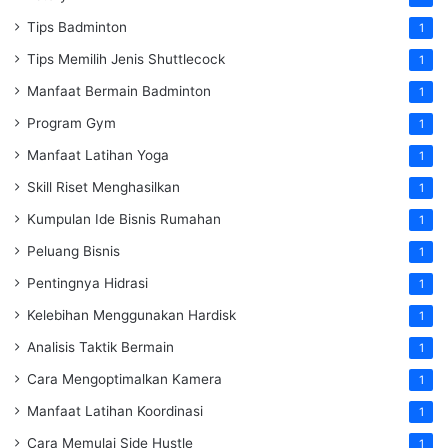
Tips Badminton
1
Tips Memilih Jenis Shuttlecock
1
Manfaat Bermain Badminton
1
Program Gym
1
Manfaat Latihan Yoga
1
Skill Riset Menghasilkan
1
Kumpulan Ide Bisnis Rumahan
1
Peluang Bisnis
1
Pentingnya Hidrasi
1
Kelebihan Menggunakan Hardisk
1
Analisis Taktik Bermain
1
Cara Mengoptimalkan Kamera
1
Manfaat Latihan Koordinasi
1
Cara Memulai Side Hustle
1