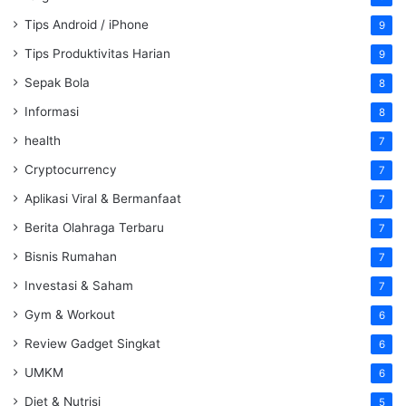
Tips Android / iPhone
9
Tips Produktivitas Harian
9
Sepak Bola
8
Informasi
8
health
7
Cryptocurrency
7
Aplikasi Viral & Bermanfaat
7
Berita Olahraga Terbaru
7
Bisnis Rumahan
7
Investasi & Saham
7
Gym & Workout
6
Review Gadget Singkat
6
UMKM
6
Diet & Nutrisi
5