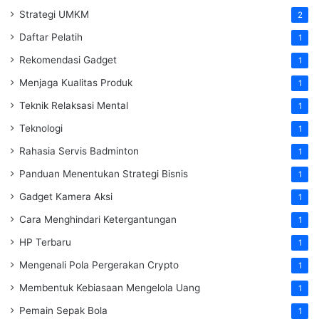
Strategi UMKM
2
Daftar Pelatih
1
Rekomendasi Gadget
1
Menjaga Kualitas Produk
1
Teknik Relaksasi Mental
1
Teknologi
1
Rahasia Servis Badminton
1
Panduan Menentukan Strategi Bisnis
1
Gadget Kamera Aksi
1
Cara Menghindari Ketergantungan
1
HP Terbaru
1
Mengenali Pola Pergerakan Crypto
1
Membentuk Kebiasaan Mengelola Uang
1
Pemain Sepak Bola
1