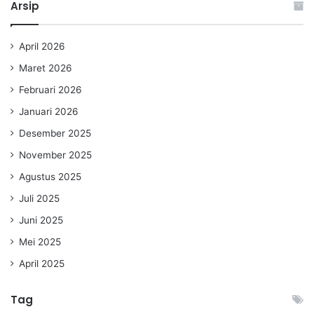
Arsip
April 2026
Maret 2026
Februari 2026
Januari 2026
Desember 2025
November 2025
Agustus 2025
Juli 2025
Juni 2025
Mei 2025
April 2025
Tag