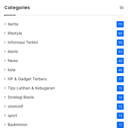
Categories
berita
111
lifestyle
65
Informasi Terkini
56
bisnis
53
News
49
bola
46
HP & Gadget Terbaru
17
Tips Latihan & Kebugaran
15
Strategi Bisnis
14
otomotif
13
sport
13
Badminton
11