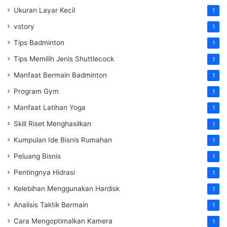
Ukuran Layar Kecil
1
vstory
1
Tips Badminton
1
Tips Memilih Jenis Shuttlecock
1
Manfaat Bermain Badminton
1
Program Gym
1
Manfaat Latihan Yoga
1
Skill Riset Menghasilkan
1
Kumpulan Ide Bisnis Rumahan
1
Peluang Bisnis
1
Pentingnya Hidrasi
1
Kelebihan Menggunakan Hardisk
1
Analisis Taktik Bermain
1
Cara Mengoptimalkan Kamera
1