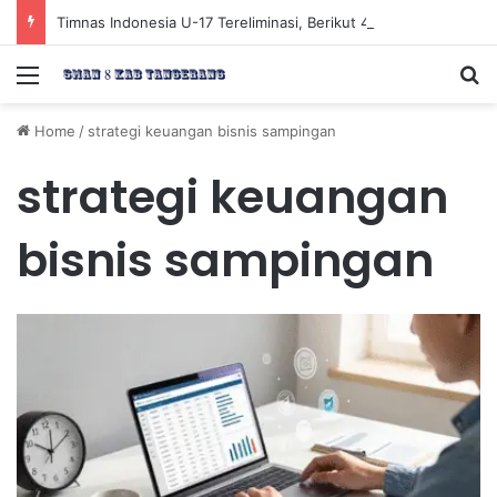
Timnas Indonesia U-17 Tereliminasi, Berikut 4 Tim Lolos ke Semifinal Piala AFF U-17 2026
Menu
Se
Home
/
strategi keuangan bisnis sampingan
strategi keuangan
bisnis sampingan