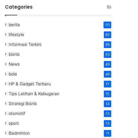
Categories
berita
111
lifestyle
65
Informasi Terkini
56
bisnis
53
News
49
bola
46
HP & Gadget Terbaru
17
Tips Latihan & Kebugaran
15
Strategi Bisnis
14
otomotif
13
sport
13
Badminton
11