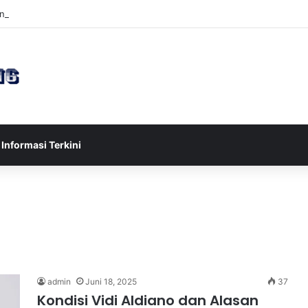
esia U-17 Tereliminasi, Berikut 4 Tim Lolos ke Semifinal Piala AFF U-17
Informasi Terkini
admin
Juni 18, 2025
37
Kondisi Vidi Aldiano dan Alasan