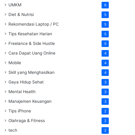
UMKM
6
Diet & Nutrisi
5
Rekomendasi Laptop / PC
5
Tips Kesehatan Harian
5
Freelance & Side Hustle
5
Cara Dapat Uang Online
4
Mobile
4
Skill yang Menghasilkan
4
Gaya Hidup Sehat
3
Mental Health
3
Manajemen Keuangan
3
Tips iPhone
2
Olahraga & Fitness
2
tech
2