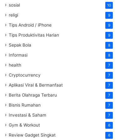
sosial
10
religi
9
Tips Android / iPhone
9
Tips Produktivitas Harian
9
Sepak Bola
8
Informasi
8
health
7
Cryptocurrency
7
Aplikasi Viral & Bermanfaat
7
Berita Olahraga Terbaru
7
Bisnis Rumahan
7
Investasi & Saham
7
Gym & Workout
6
Review Gadget Singkat
6