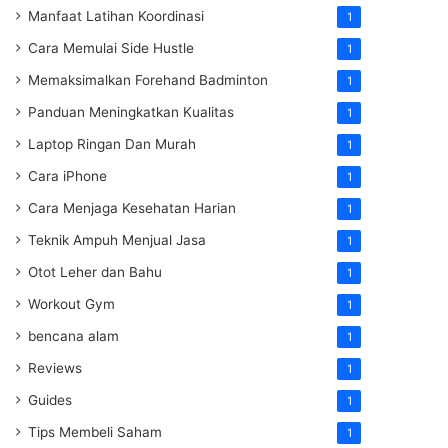
Manfaat Latihan Koordinasi
1
Cara Memulai Side Hustle
1
Memaksimalkan Forehand Badminton
1
Panduan Meningkatkan Kualitas
1
Laptop Ringan Dan Murah
1
Cara iPhone
1
Cara Menjaga Kesehatan Harian
1
Teknik Ampuh Menjual Jasa
1
Otot Leher dan Bahu
1
Workout Gym
1
bencana alam
1
Reviews
1
Guides
1
Tips Membeli Saham
1