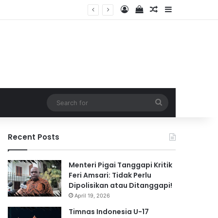
Log In
View your shopping 
Random Article
Sidebar
 2026
Search
for
Recent Posts
Menteri Pigai Tanggapi Kritik
Feri Amsari: Tidak Perlu
Dipolisikan atau Ditanggapi!
April 19, 2026
Timnas Indonesia U-17