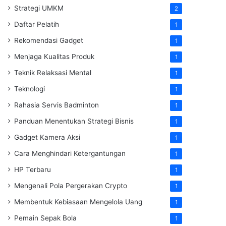
Strategi UMKM
2
Daftar Pelatih
1
Rekomendasi Gadget
1
Menjaga Kualitas Produk
1
Teknik Relaksasi Mental
1
Teknologi
1
Rahasia Servis Badminton
1
Panduan Menentukan Strategi Bisnis
1
Gadget Kamera Aksi
1
Cara Menghindari Ketergantungan
1
HP Terbaru
1
Mengenali Pola Pergerakan Crypto
1
Membentuk Kebiasaan Mengelola Uang
1
Pemain Sepak Bola
1