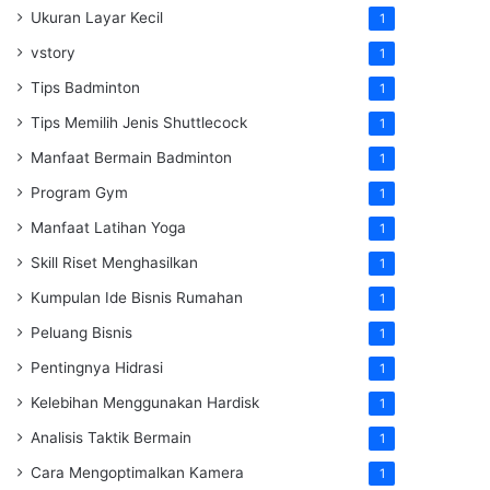
Ukuran Layar Kecil
1
vstory
1
Tips Badminton
1
Tips Memilih Jenis Shuttlecock
1
Manfaat Bermain Badminton
1
Program Gym
1
Manfaat Latihan Yoga
1
Skill Riset Menghasilkan
1
Kumpulan Ide Bisnis Rumahan
1
Peluang Bisnis
1
Pentingnya Hidrasi
1
Kelebihan Menggunakan Hardisk
1
Analisis Taktik Bermain
1
Cara Mengoptimalkan Kamera
1