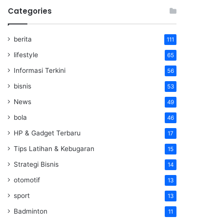
Categories
berita
111
lifestyle
65
Informasi Terkini
56
bisnis
53
News
49
bola
46
HP & Gadget Terbaru
17
Tips Latihan & Kebugaran
15
Strategi Bisnis
14
otomotif
13
sport
13
Badminton
11