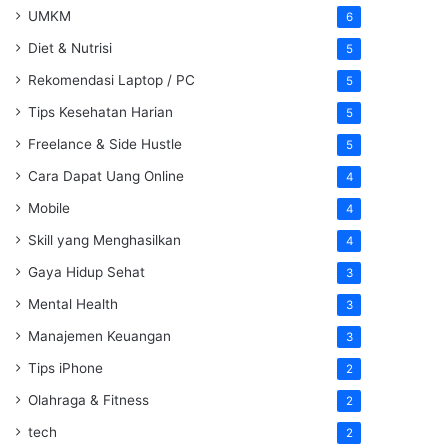
UMKM
6
Diet & Nutrisi
5
Rekomendasi Laptop / PC
5
Tips Kesehatan Harian
5
Freelance & Side Hustle
5
Cara Dapat Uang Online
4
Mobile
4
Skill yang Menghasilkan
4
Gaya Hidup Sehat
3
Mental Health
3
Manajemen Keuangan
3
Tips iPhone
2
Olahraga & Fitness
2
tech
2