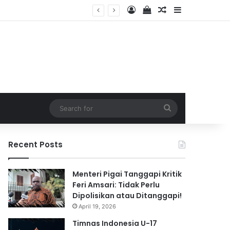
Log In
View your shopping 
Random Article
Sidebar
 2026
Search
for
Recent Posts
Menteri Pigai Tanggapi Kritik
Feri Amsari: Tidak Perlu
Dipolisikan atau Ditanggapi!
April 19, 2026
Timnas Indonesia U-17