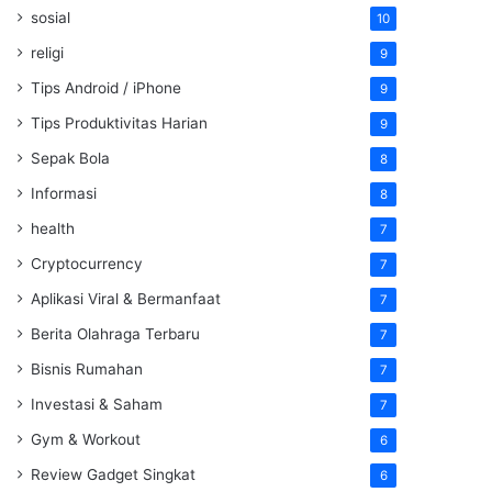
sosial
10
religi
9
Tips Android / iPhone
9
Tips Produktivitas Harian
9
Sepak Bola
8
Informasi
8
health
7
Cryptocurrency
7
Aplikasi Viral & Bermanfaat
7
Berita Olahraga Terbaru
7
Bisnis Rumahan
7
Investasi & Saham
7
Gym & Workout
6
Review Gadget Singkat
6