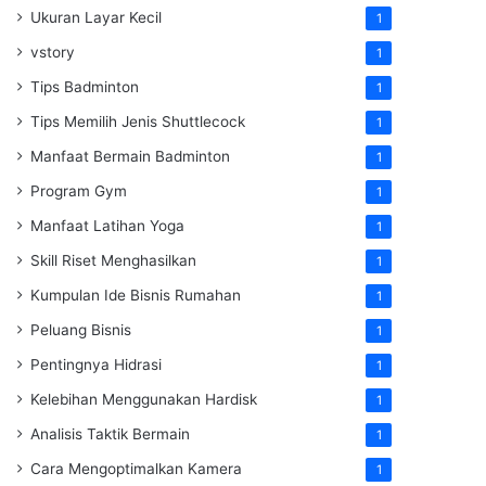
Ukuran Layar Kecil
1
vstory
1
Tips Badminton
1
Tips Memilih Jenis Shuttlecock
1
Manfaat Bermain Badminton
1
Program Gym
1
Manfaat Latihan Yoga
1
Skill Riset Menghasilkan
1
Kumpulan Ide Bisnis Rumahan
1
Peluang Bisnis
1
Pentingnya Hidrasi
1
Kelebihan Menggunakan Hardisk
1
Analisis Taktik Bermain
1
Cara Mengoptimalkan Kamera
1