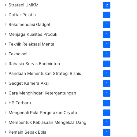
Strategi UMKM
2
Daftar Pelatih
1
Rekomendasi Gadget
1
Menjaga Kualitas Produk
1
Teknik Relaksasi Mental
1
Teknologi
1
Rahasia Servis Badminton
1
Panduan Menentukan Strategi Bisnis
1
Gadget Kamera Aksi
1
Cara Menghindari Ketergantungan
1
HP Terbaru
1
Mengenali Pola Pergerakan Crypto
1
Membentuk Kebiasaan Mengelola Uang
1
Pemain Sepak Bola
1