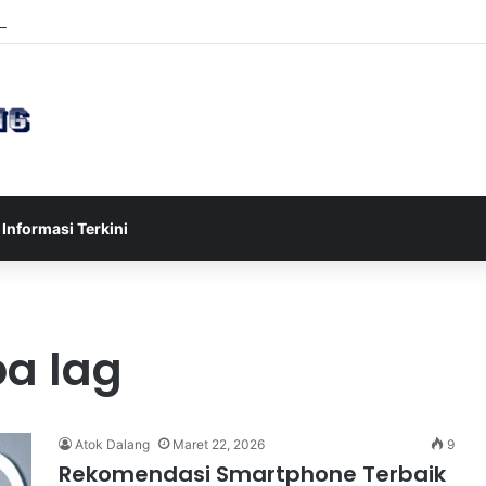
esia U-17 Tereliminasi, Berikut 4 Tim Lolos ke Semifinal Piala AFF U-17
Informasi Terkini
a lag
Atok Dalang
Maret 22, 2026
9
Rekomendasi Smartphone Terbaik