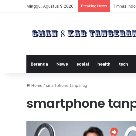
Minggu, Agustus 9 2026
Breaking News
Timnas Indon
Beranda
News
sosial
health
tech
Home
/
smartphone tanpa lag
smartphone tanp