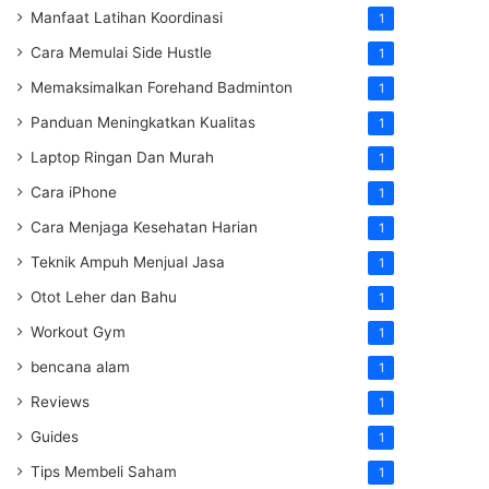
Manfaat Latihan Koordinasi
1
Cara Memulai Side Hustle
1
Memaksimalkan Forehand Badminton
1
Panduan Meningkatkan Kualitas
1
Laptop Ringan Dan Murah
1
Cara iPhone
1
Cara Menjaga Kesehatan Harian
1
Teknik Ampuh Menjual Jasa
1
Otot Leher dan Bahu
1
Workout Gym
1
bencana alam
1
Reviews
1
Guides
1
Tips Membeli Saham
1