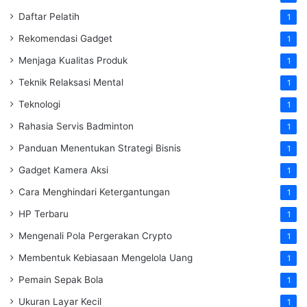
Daftar Pelatih
1
Rekomendasi Gadget
1
Menjaga Kualitas Produk
1
Teknik Relaksasi Mental
1
Teknologi
1
Rahasia Servis Badminton
1
Panduan Menentukan Strategi Bisnis
1
Gadget Kamera Aksi
1
Cara Menghindari Ketergantungan
1
HP Terbaru
1
Mengenali Pola Pergerakan Crypto
1
Membentuk Kebiasaan Mengelola Uang
1
Pemain Sepak Bola
1
Ukuran Layar Kecil
1