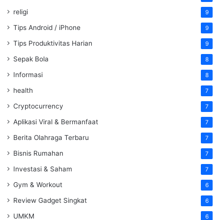
religi
9
Tips Android / iPhone
9
Tips Produktivitas Harian
9
Sepak Bola
8
Informasi
8
health
7
Cryptocurrency
7
Aplikasi Viral & Bermanfaat
7
Berita Olahraga Terbaru
7
Bisnis Rumahan
7
Investasi & Saham
7
Gym & Workout
6
Review Gadget Singkat
6
UMKM
6