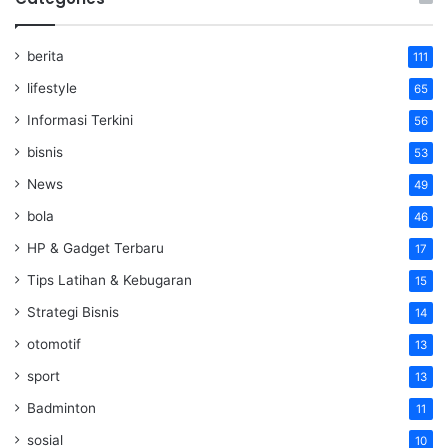
berita
111
lifestyle
65
Informasi Terkini
56
bisnis
53
News
49
bola
46
HP & Gadget Terbaru
17
Tips Latihan & Kebugaran
15
Strategi Bisnis
14
otomotif
13
sport
13
Badminton
11
sosial
10