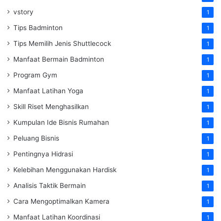
vstory
1
Tips Badminton
1
Tips Memilih Jenis Shuttlecock
1
Manfaat Bermain Badminton
1
Program Gym
1
Manfaat Latihan Yoga
1
Skill Riset Menghasilkan
1
Kumpulan Ide Bisnis Rumahan
1
Peluang Bisnis
1
Pentingnya Hidrasi
1
Kelebihan Menggunakan Hardisk
1
Analisis Taktik Bermain
1
Cara Mengoptimalkan Kamera
1
Manfaat Latihan Koordinasi
1