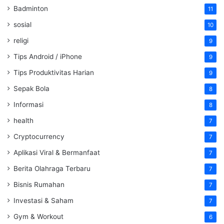
Badminton
11
sosial
10
religi
9
Tips Android / iPhone
9
Tips Produktivitas Harian
9
Sepak Bola
8
Informasi
8
health
7
Cryptocurrency
7
Aplikasi Viral & Bermanfaat
7
Berita Olahraga Terbaru
7
Bisnis Rumahan
7
Investasi & Saham
7
Gym & Workout
6