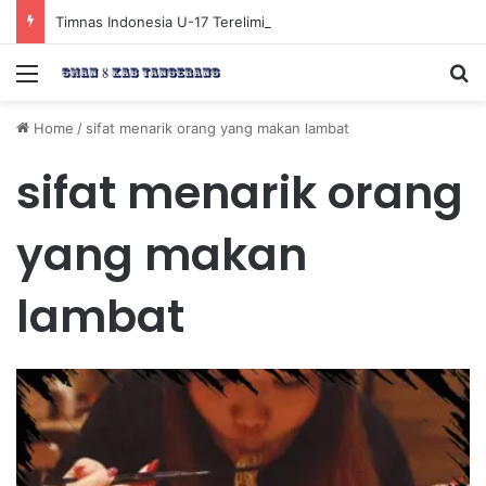
Timnas Indonesia U-17 Tereliminasi, Berikut 4 Tim Lolos ke Semifinal Piala AFF U-17 2026
Menu
Se
Home
/
sifat menarik orang yang makan lambat
sifat menarik orang
yang makan
lambat