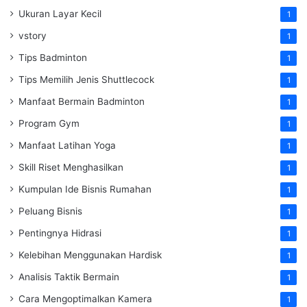
Ukuran Layar Kecil
1
vstory
1
Tips Badminton
1
Tips Memilih Jenis Shuttlecock
1
Manfaat Bermain Badminton
1
Program Gym
1
Manfaat Latihan Yoga
1
Skill Riset Menghasilkan
1
Kumpulan Ide Bisnis Rumahan
1
Peluang Bisnis
1
Pentingnya Hidrasi
1
Kelebihan Menggunakan Hardisk
1
Analisis Taktik Bermain
1
Cara Mengoptimalkan Kamera
1