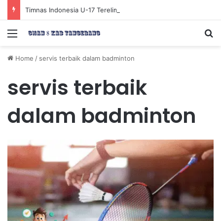
Timnas Indonesia U-17 Tereliminasi, Berikut 4 Tim Lolos ke Semifinal Piala AFF U-17 2026
Menu
Se
Home
/
servis terbaik dalam badminton
servis terbaik
dalam badminton