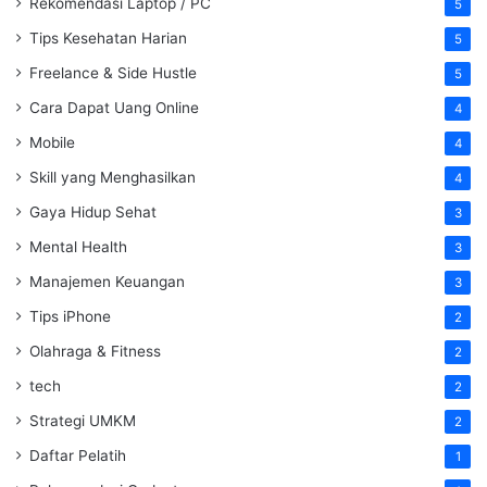
Rekomendasi Laptop / PC
5
Tips Kesehatan Harian
5
Freelance & Side Hustle
5
Cara Dapat Uang Online
4
Mobile
4
Skill yang Menghasilkan
4
Gaya Hidup Sehat
3
Mental Health
3
Manajemen Keuangan
3
Tips iPhone
2
Olahraga & Fitness
2
tech
2
Strategi UMKM
2
Daftar Pelatih
1