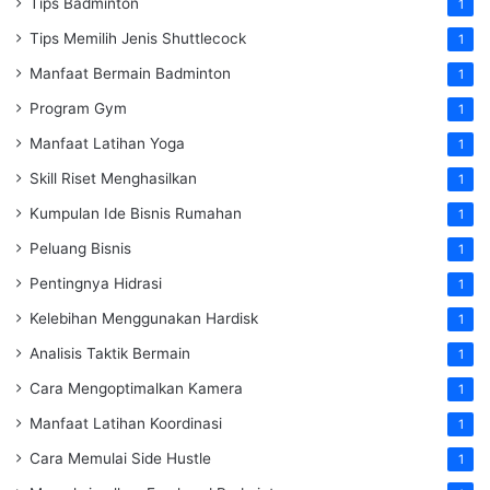
Tips Badminton
1
Tips Memilih Jenis Shuttlecock
1
Manfaat Bermain Badminton
1
Program Gym
1
Manfaat Latihan Yoga
1
Skill Riset Menghasilkan
1
Kumpulan Ide Bisnis Rumahan
1
Peluang Bisnis
1
Pentingnya Hidrasi
1
Kelebihan Menggunakan Hardisk
1
Analisis Taktik Bermain
1
Cara Mengoptimalkan Kamera
1
Manfaat Latihan Koordinasi
1
Cara Memulai Side Hustle
1