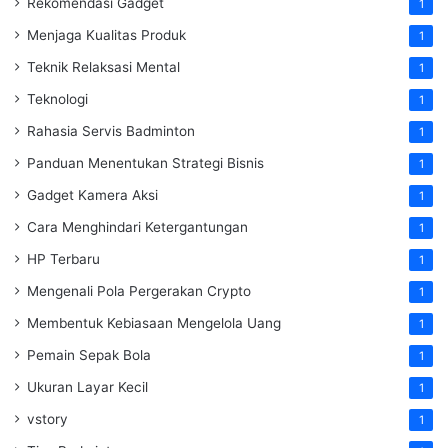
Rekomendasi Gadget
1
Menjaga Kualitas Produk
1
Teknik Relaksasi Mental
1
Teknologi
1
Rahasia Servis Badminton
1
Panduan Menentukan Strategi Bisnis
1
Gadget Kamera Aksi
1
Cara Menghindari Ketergantungan
1
HP Terbaru
1
Mengenali Pola Pergerakan Crypto
1
Membentuk Kebiasaan Mengelola Uang
1
Pemain Sepak Bola
1
Ukuran Layar Kecil
1
vstory
1