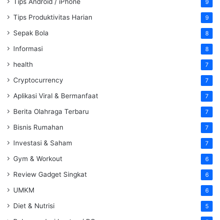
Tips Android / iPhone
9
Tips Produktivitas Harian
9
Sepak Bola
8
Informasi
8
health
7
Cryptocurrency
7
Aplikasi Viral & Bermanfaat
7
Berita Olahraga Terbaru
7
Bisnis Rumahan
7
Investasi & Saham
7
Gym & Workout
6
Review Gadget Singkat
6
UMKM
6
Diet & Nutrisi
5