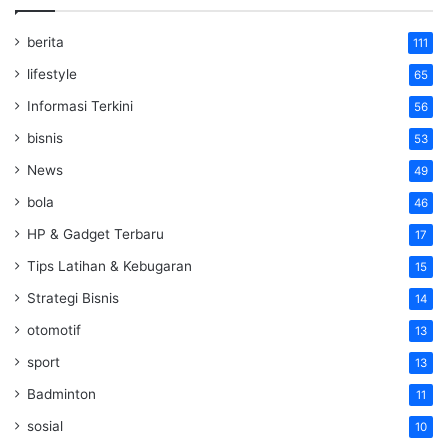
berita
111
lifestyle
65
Informasi Terkini
56
bisnis
53
News
49
bola
46
HP & Gadget Terbaru
17
Tips Latihan & Kebugaran
15
Strategi Bisnis
14
otomotif
13
sport
13
Badminton
11
sosial
10