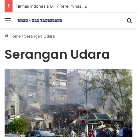
Timnas Indonesia U-17 Tereliminasi, Berikut 4 Tim Lolos ke Semifinal Piala AFF U-17 2026
Menu
Se
Home
/
Serangan Udara
Serangan Udara