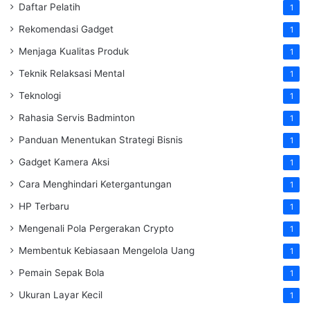
Daftar Pelatih
1
Rekomendasi Gadget
1
Menjaga Kualitas Produk
1
Teknik Relaksasi Mental
1
Teknologi
1
Rahasia Servis Badminton
1
Panduan Menentukan Strategi Bisnis
1
Gadget Kamera Aksi
1
Cara Menghindari Ketergantungan
1
HP Terbaru
1
Mengenali Pola Pergerakan Crypto
1
Membentuk Kebiasaan Mengelola Uang
1
Pemain Sepak Bola
1
Ukuran Layar Kecil
1