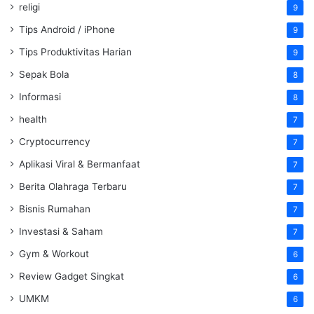
religi
9
Tips Android / iPhone
9
Tips Produktivitas Harian
9
Sepak Bola
8
Informasi
8
health
7
Cryptocurrency
7
Aplikasi Viral & Bermanfaat
7
Berita Olahraga Terbaru
7
Bisnis Rumahan
7
Investasi & Saham
7
Gym & Workout
6
Review Gadget Singkat
6
UMKM
6