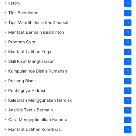
vstory
1
Tips Badminton
1
Tips Memilih Jenis Shuttlecock
1
Manfaat Bermain Badminton
1
Program Gym
1
Manfaat Latihan Yoga
1
Skill Riset Menghasilkan
1
Kumpulan Ide Bisnis Rumahan
1
Peluang Bisnis
1
Pentingnya Hidrasi
1
Kelebihan Menggunakan Hardisk
1
Analisis Taktik Bermain
1
Cara Mengoptimalkan Kamera
1
Manfaat Latihan Koordinasi
1