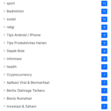
sport
13
Badminton
11
sosial
10
religi
9
Tips Android / iPhone
9
Tips Produktivitas Harian
9
Sepak Bola
8
Informasi
8
health
7
Cryptocurrency
7
Aplikasi Viral & Bermanfaat
7
Berita Olahraga Terbaru
7
Bisnis Rumahan
7
Investasi & Saham
7