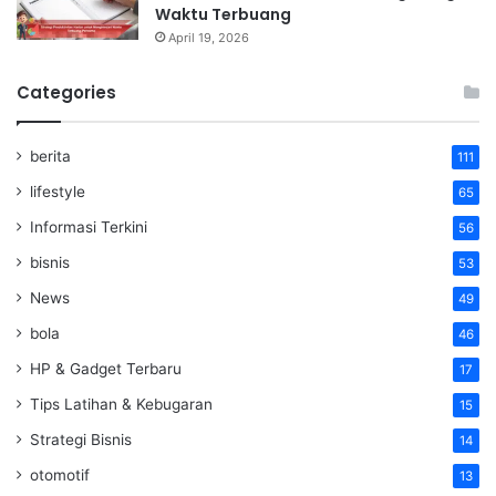
Waktu Terbuang
April 19, 2026
Categories
berita
111
lifestyle
65
Informasi Terkini
56
bisnis
53
News
49
bola
46
HP & Gadget Terbaru
17
Tips Latihan & Kebugaran
15
Strategi Bisnis
14
otomotif
13