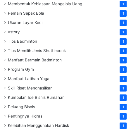
Membentuk Kebiasaan Mengelola Uang
1
Pemain Sepak Bola
1
Ukuran Layar Kecil
1
vstory
1
Tips Badminton
1
Tips Memilih Jenis Shuttlecock
1
Manfaat Bermain Badminton
1
Program Gym
1
Manfaat Latihan Yoga
1
Skill Riset Menghasilkan
1
Kumpulan Ide Bisnis Rumahan
1
Peluang Bisnis
1
Pentingnya Hidrasi
1
Kelebihan Menggunakan Hardisk
1