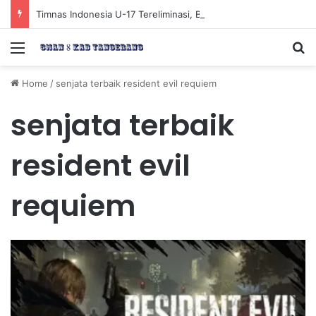
Timnas Indonesia U-17 Tereliminasi, Berikut 4 Tim Lolos ke Semifinal Piala AFF U-17 2026
Menu
Se
Home
/
senjata terbaik resident evil requiem
senjata terbaik
resident evil
requiem