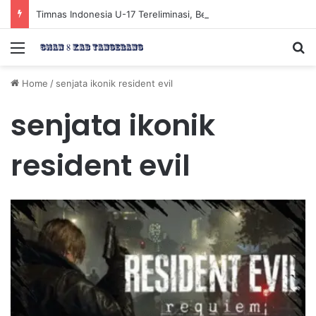
Timnas Indonesia U-17 Tereliminasi, Berikut 4 Tim Lolos ke Semifinal Piala AFF U-17 2026
Menu
Se
Home
/
senjata ikonik resident evil
senjata ikonik
resident evil