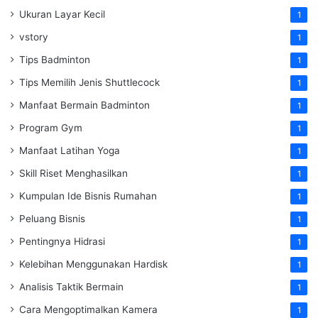
Ukuran Layar Kecil
1
vstory
1
Tips Badminton
1
Tips Memilih Jenis Shuttlecock
1
Manfaat Bermain Badminton
1
Program Gym
1
Manfaat Latihan Yoga
1
Skill Riset Menghasilkan
1
Kumpulan Ide Bisnis Rumahan
1
Peluang Bisnis
1
Pentingnya Hidrasi
1
Kelebihan Menggunakan Hardisk
1
Analisis Taktik Bermain
1
Cara Mengoptimalkan Kamera
1