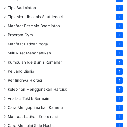
Tips Badminton
1
Tips Memilih Jenis Shuttlecock
1
Manfaat Bermain Badminton
1
Program Gym
1
Manfaat Latihan Yoga
1
Skill Riset Menghasilkan
1
Kumpulan Ide Bisnis Rumahan
1
Peluang Bisnis
1
Pentingnya Hidrasi
1
Kelebihan Menggunakan Hardisk
1
Analisis Taktik Bermain
1
Cara Mengoptimalkan Kamera
1
Manfaat Latihan Koordinasi
1
Cara Memulai Side Hustle
1