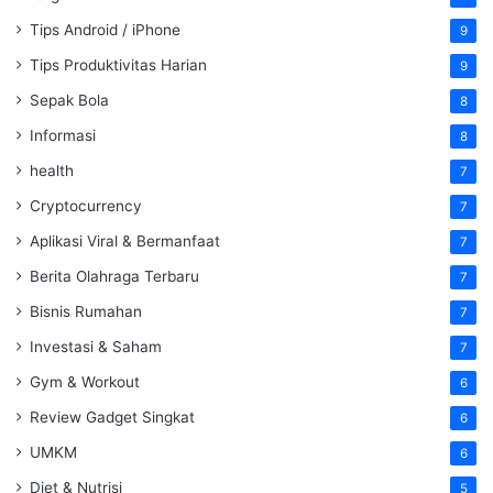
Tips Android / iPhone
9
Tips Produktivitas Harian
9
Sepak Bola
8
Informasi
8
health
7
Cryptocurrency
7
Aplikasi Viral & Bermanfaat
7
Berita Olahraga Terbaru
7
Bisnis Rumahan
7
Investasi & Saham
7
Gym & Workout
6
Review Gadget Singkat
6
UMKM
6
Diet & Nutrisi
5