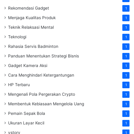
Rekomendasi Gadget
1
Menjaga Kualitas Produk
1
Teknik Relaksasi Mental
1
Teknologi
1
Rahasia Servis Badminton
1
Panduan Menentukan Strategi Bisnis
1
Gadget Kamera Aksi
1
Cara Menghindari Ketergantungan
1
HP Terbaru
1
Mengenali Pola Pergerakan Crypto
1
Membentuk Kebiasaan Mengelola Uang
1
Pemain Sepak Bola
1
Ukuran Layar Kecil
1
vstory
1