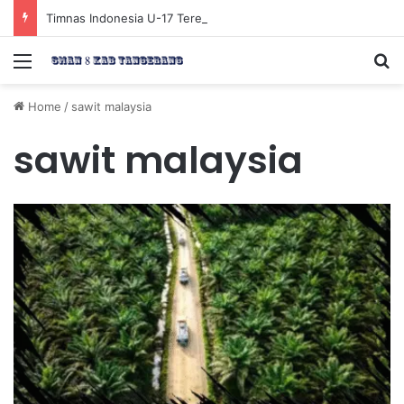
Timnas Indonesia U-17 Tereliminasi, Berikut 4 Tim Lolos ke Semifinal Piala AFF U-17 2026
Menu
Se
Home
/
sawit malaysia
sawit malaysia