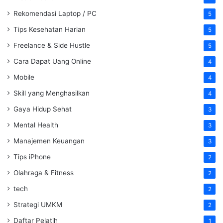
Rekomendasi Laptop / PC
5
Tips Kesehatan Harian
5
Freelance & Side Hustle
5
Cara Dapat Uang Online
4
Mobile
4
Skill yang Menghasilkan
4
Gaya Hidup Sehat
3
Mental Health
3
Manajemen Keuangan
3
Tips iPhone
2
Olahraga & Fitness
2
tech
2
Strategi UMKM
2
Daftar Pelatih
1