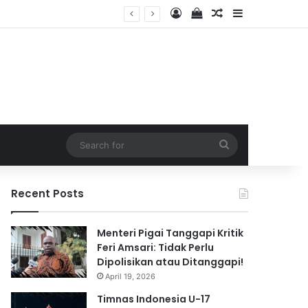
Log In
View your shopping 
Random Article
Sidebar
2026
Search
for
Recent Posts
Menteri Pigai Tanggapi Kritik
Feri Amsari: Tidak Perlu
Dipolisikan atau Ditanggapi!
April 19, 2026
Timnas Indonesia U-17