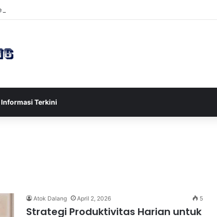
sia U-17 Tereliminasi, Berikut 4 Tim Lolos ke Semifinal Piala AFF U-17 
Informasi Terkini
Atok Dalang
April 2, 2026
5
Strategi Produktivitas Harian untuk