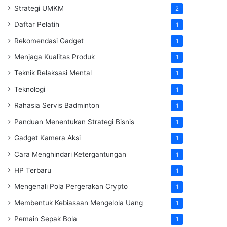
Strategi UMKM
2
Daftar Pelatih
1
Rekomendasi Gadget
1
Menjaga Kualitas Produk
1
Teknik Relaksasi Mental
1
Teknologi
1
Rahasia Servis Badminton
1
Panduan Menentukan Strategi Bisnis
1
Gadget Kamera Aksi
1
Cara Menghindari Ketergantungan
1
HP Terbaru
1
Mengenali Pola Pergerakan Crypto
1
Membentuk Kebiasaan Mengelola Uang
1
Pemain Sepak Bola
1