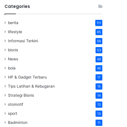
Categories
berita
111
lifestyle
65
Informasi Terkini
56
bisnis
53
News
49
bola
46
HP & Gadget Terbaru
17
Tips Latihan & Kebugaran
15
Strategi Bisnis
14
otomotif
13
sport
13
Badminton
11