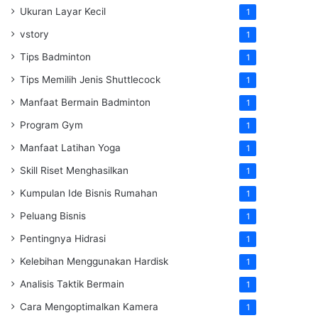
Ukuran Layar Kecil
1
vstory
1
Tips Badminton
1
Tips Memilih Jenis Shuttlecock
1
Manfaat Bermain Badminton
1
Program Gym
1
Manfaat Latihan Yoga
1
Skill Riset Menghasilkan
1
Kumpulan Ide Bisnis Rumahan
1
Peluang Bisnis
1
Pentingnya Hidrasi
1
Kelebihan Menggunakan Hardisk
1
Analisis Taktik Bermain
1
Cara Mengoptimalkan Kamera
1