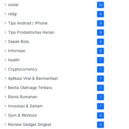
sosial
10
religi
9
Tips Android / iPhone
9
Tips Produktivitas Harian
9
Sepak Bola
8
Informasi
8
health
7
Cryptocurrency
7
Aplikasi Viral & Bermanfaat
7
Berita Olahraga Terbaru
7
Bisnis Rumahan
7
Investasi & Saham
7
Gym & Workout
6
Review Gadget Singkat
6