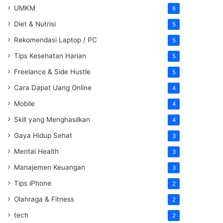
UMKM
6
Diet & Nutrisi
5
Rekomendasi Laptop / PC
5
Tips Kesehatan Harian
5
Freelance & Side Hustle
5
Cara Dapat Uang Online
4
Mobile
4
Skill yang Menghasilkan
4
Gaya Hidup Sehat
3
Mental Health
3
Manajemen Keuangan
3
Tips iPhone
2
Olahraga & Fitness
2
tech
2