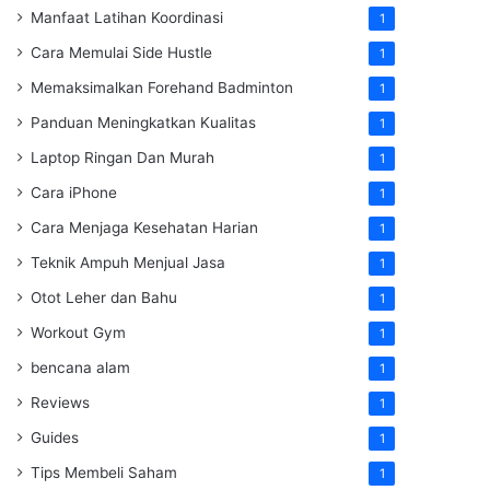
Manfaat Latihan Koordinasi
1
Cara Memulai Side Hustle
1
Memaksimalkan Forehand Badminton
1
Panduan Meningkatkan Kualitas
1
Laptop Ringan Dan Murah
1
Cara iPhone
1
Cara Menjaga Kesehatan Harian
1
Teknik Ampuh Menjual Jasa
1
Otot Leher dan Bahu
1
Workout Gym
1
bencana alam
1
Reviews
1
Guides
1
Tips Membeli Saham
1