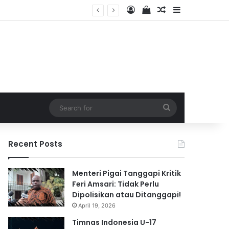
Log In
View your shopping 
Random Article
Sidebar
026
Search
for
Recent Posts
Menteri Pigai Tanggapi Kritik
Feri Amsari: Tidak Perlu
Dipolisikan atau Ditanggapi!
April 19, 2026
Timnas Indonesia U-17