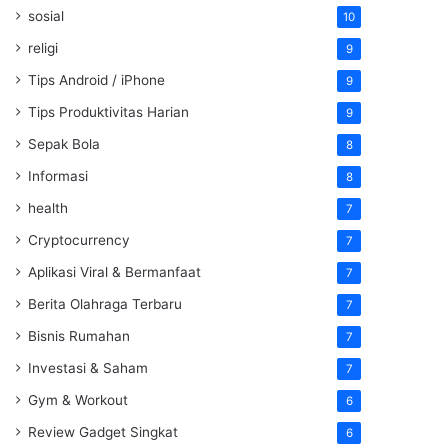
sosial
10
religi
9
Tips Android / iPhone
9
Tips Produktivitas Harian
9
Sepak Bola
8
Informasi
8
health
7
Cryptocurrency
7
Aplikasi Viral & Bermanfaat
7
Berita Olahraga Terbaru
7
Bisnis Rumahan
7
Investasi & Saham
7
Gym & Workout
6
Review Gadget Singkat
6