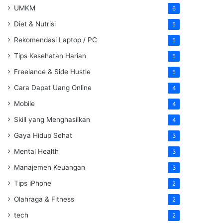
UMKM
6
Diet & Nutrisi
5
Rekomendasi Laptop / PC
5
Tips Kesehatan Harian
5
Freelance & Side Hustle
5
Cara Dapat Uang Online
4
Mobile
4
Skill yang Menghasilkan
4
Gaya Hidup Sehat
3
Mental Health
3
Manajemen Keuangan
3
Tips iPhone
2
Olahraga & Fitness
2
tech
2