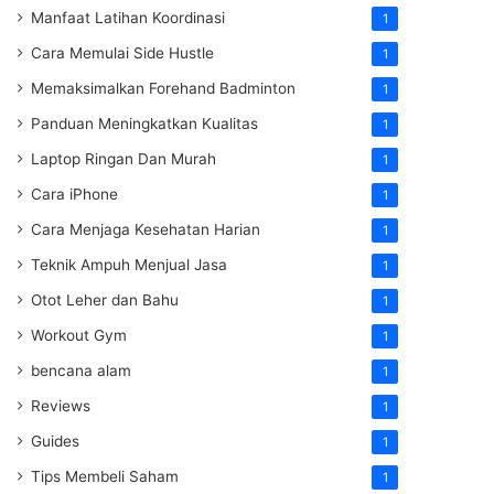
Manfaat Latihan Koordinasi
1
Cara Memulai Side Hustle
1
Memaksimalkan Forehand Badminton
1
Panduan Meningkatkan Kualitas
1
Laptop Ringan Dan Murah
1
Cara iPhone
1
Cara Menjaga Kesehatan Harian
1
Teknik Ampuh Menjual Jasa
1
Otot Leher dan Bahu
1
Workout Gym
1
bencana alam
1
Reviews
1
Guides
1
Tips Membeli Saham
1