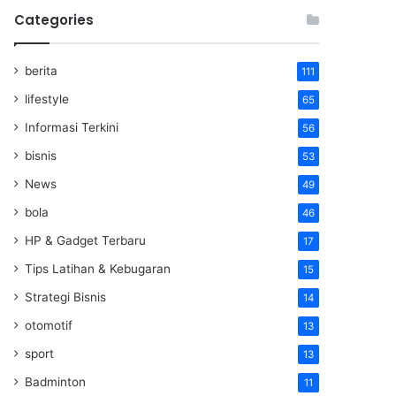
Categories
berita
111
lifestyle
65
Informasi Terkini
56
bisnis
53
News
49
bola
46
HP & Gadget Terbaru
17
Tips Latihan & Kebugaran
15
Strategi Bisnis
14
otomotif
13
sport
13
Badminton
11