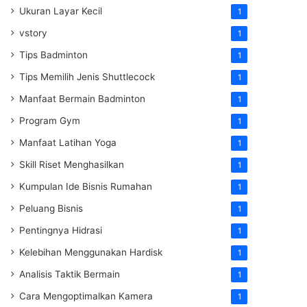
Ukuran Layar Kecil
1
vstory
1
Tips Badminton
1
Tips Memilih Jenis Shuttlecock
1
Manfaat Bermain Badminton
1
Program Gym
1
Manfaat Latihan Yoga
1
Skill Riset Menghasilkan
1
Kumpulan Ide Bisnis Rumahan
1
Peluang Bisnis
1
Pentingnya Hidrasi
1
Kelebihan Menggunakan Hardisk
1
Analisis Taktik Bermain
1
Cara Mengoptimalkan Kamera
1