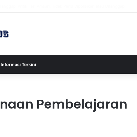
sia U-17 Tereliminasi, Berikut 4 Tim Lolos ke Semifinal Piala AFF U-17 2
Informasi Terkini
anaan Pembelajaran