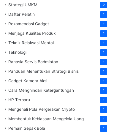
Strategi UMKM
2
Daftar Pelatih
1
Rekomendasi Gadget
1
Menjaga Kualitas Produk
1
Teknik Relaksasi Mental
1
Teknologi
1
Rahasia Servis Badminton
1
Panduan Menentukan Strategi Bisnis
1
Gadget Kamera Aksi
1
Cara Menghindari Ketergantungan
1
HP Terbaru
1
Mengenali Pola Pergerakan Crypto
1
Membentuk Kebiasaan Mengelola Uang
1
Pemain Sepak Bola
1