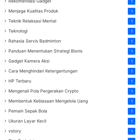
Rekomendasi Gadget
1
Menjaga Kualitas Produk
1
Teknik Relaksasi Mental
1
Teknologi
1
Rahasia Servis Badminton
1
Panduan Menentukan Strategi Bisnis
1
Gadget Kamera Aksi
1
Cara Menghindari Ketergantungan
1
HP Terbaru
1
Mengenali Pola Pergerakan Crypto
1
Membentuk Kebiasaan Mengelola Uang
1
Pemain Sepak Bola
1
Ukuran Layar Kecil
1
vstory
1