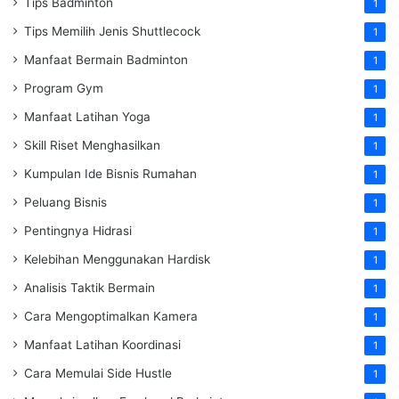
Tips Badminton
1
Tips Memilih Jenis Shuttlecock
1
Manfaat Bermain Badminton
1
Program Gym
1
Manfaat Latihan Yoga
1
Skill Riset Menghasilkan
1
Kumpulan Ide Bisnis Rumahan
1
Peluang Bisnis
1
Pentingnya Hidrasi
1
Kelebihan Menggunakan Hardisk
1
Analisis Taktik Bermain
1
Cara Mengoptimalkan Kamera
1
Manfaat Latihan Koordinasi
1
Cara Memulai Side Hustle
1