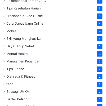
Rekomendasi Laptop / PC
5
Tips Kesehatan Harian
5
Freelance & Side Hustle
5
Cara Dapat Uang Online
4
Mobile
4
Skill yang Menghasilkan
4
Gaya Hidup Sehat
3
Mental Health
3
Manajemen Keuangan
3
Tips iPhone
2
Olahraga & Fitness
2
tech
2
Strategi UMKM
2
Daftar Pelatih
1