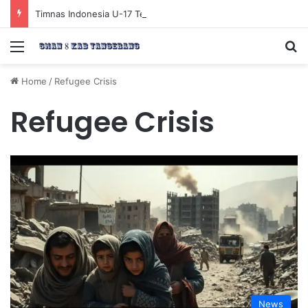
Timnas Indonesia U-17 Tereliminasi, Berikut 4 Tim Lolos ke Semifinal Piala AFF U-17 2026
Menu
Se
Home
/
Refugee Crisis
Refugee Crisis
News