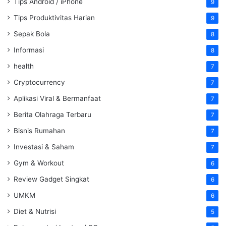
Tips Android / iPhone
9
Tips Produktivitas Harian
9
Sepak Bola
8
Informasi
8
health
7
Cryptocurrency
7
Aplikasi Viral & Bermanfaat
7
Berita Olahraga Terbaru
7
Bisnis Rumahan
7
Investasi & Saham
7
Gym & Workout
6
Review Gadget Singkat
6
UMKM
6
Diet & Nutrisi
5