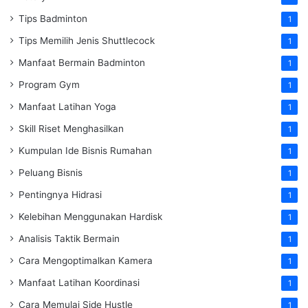
Tips Badminton
1
Tips Memilih Jenis Shuttlecock
1
Manfaat Bermain Badminton
1
Program Gym
1
Manfaat Latihan Yoga
1
Skill Riset Menghasilkan
1
Kumpulan Ide Bisnis Rumahan
1
Peluang Bisnis
1
Pentingnya Hidrasi
1
Kelebihan Menggunakan Hardisk
1
Analisis Taktik Bermain
1
Cara Mengoptimalkan Kamera
1
Manfaat Latihan Koordinasi
1
Cara Memulai Side Hustle
1