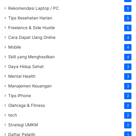
Rekomendasi Laptop / PC
5
Tips Kesehatan Harian
5
Freelance & Side Hustle
5
Cara Dapat Uang Online
4
Mobile
4
Skill yang Menghasilkan
4
Gaya Hidup Sehat
3
Mental Health
3
Manajemen Keuangan
3
Tips iPhone
2
Olahraga & Fitness
2
tech
2
Strategi UMKM
2
Daftar Pelatih
1