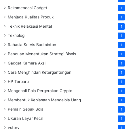
Rekomendasi Gadget
1
Menjaga Kualitas Produk
1
Teknik Relaksasi Mental
1
Teknologi
1
Rahasia Servis Badminton
1
Panduan Menentukan Strategi Bisnis
1
Gadget Kamera Aksi
1
Cara Menghindari Ketergantungan
1
HP Terbaru
1
Mengenali Pola Pergerakan Crypto
1
Membentuk Kebiasaan Mengelola Uang
1
Pemain Sepak Bola
1
Ukuran Layar Kecil
1
vstory
1