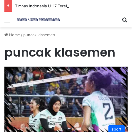
Timnas Indonesia U-17 Tereliminasi, Berikut 4 Tim Lolos ke Semifinal Piala AFF U-17 2026
Menu
Se
Home
/
puncak klasemen
puncak klasemen
sport