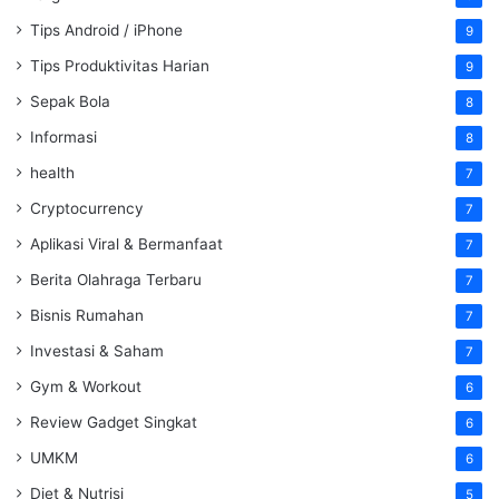
Tips Android / iPhone
9
Tips Produktivitas Harian
9
Sepak Bola
8
Informasi
8
health
7
Cryptocurrency
7
Aplikasi Viral & Bermanfaat
7
Berita Olahraga Terbaru
7
Bisnis Rumahan
7
Investasi & Saham
7
Gym & Workout
6
Review Gadget Singkat
6
UMKM
6
Diet & Nutrisi
5