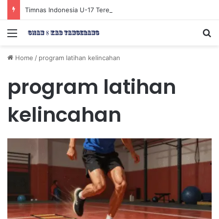
Timnas Indonesia U-17 Tereliminasi, Berikut 4 Tim Lolos ke Semifinal Piala AFF U-17 2026
Menu
Se
Home
/
program latihan kelincahan
program latihan
kelincahan