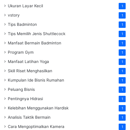
Ukuran Layar Kecil
1
vstory
1
Tips Badminton
1
Tips Memilih Jenis Shuttlecock
1
Manfaat Bermain Badminton
1
Program Gym
1
Manfaat Latihan Yoga
1
Skill Riset Menghasilkan
1
Kumpulan Ide Bisnis Rumahan
1
Peluang Bisnis
1
Pentingnya Hidrasi
1
Kelebihan Menggunakan Hardisk
1
Analisis Taktik Bermain
1
Cara Mengoptimalkan Kamera
1