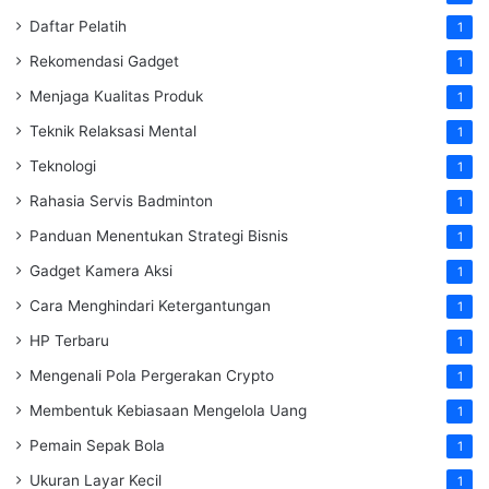
Daftar Pelatih
1
Rekomendasi Gadget
1
Menjaga Kualitas Produk
1
Teknik Relaksasi Mental
1
Teknologi
1
Rahasia Servis Badminton
1
Panduan Menentukan Strategi Bisnis
1
Gadget Kamera Aksi
1
Cara Menghindari Ketergantungan
1
HP Terbaru
1
Mengenali Pola Pergerakan Crypto
1
Membentuk Kebiasaan Mengelola Uang
1
Pemain Sepak Bola
1
Ukuran Layar Kecil
1