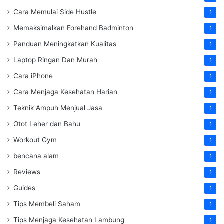
Cara Memulai Side Hustle
1
Memaksimalkan Forehand Badminton
1
Panduan Meningkatkan Kualitas
1
Laptop Ringan Dan Murah
1
Cara iPhone
1
Cara Menjaga Kesehatan Harian
1
Teknik Ampuh Menjual Jasa
1
Otot Leher dan Bahu
1
Workout Gym
1
bencana alam
1
Reviews
1
Guides
1
Tips Membeli Saham
1
Tips Menjaga Kesehatan Lambung
1