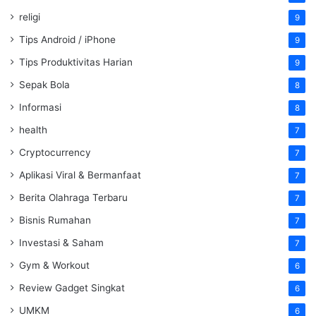
religi
9
Tips Android / iPhone
9
Tips Produktivitas Harian
9
Sepak Bola
8
Informasi
8
health
7
Cryptocurrency
7
Aplikasi Viral & Bermanfaat
7
Berita Olahraga Terbaru
7
Bisnis Rumahan
7
Investasi & Saham
7
Gym & Workout
6
Review Gadget Singkat
6
UMKM
6