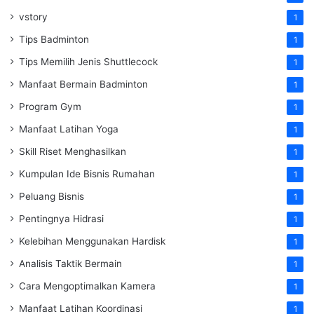
vstory
1
Tips Badminton
1
Tips Memilih Jenis Shuttlecock
1
Manfaat Bermain Badminton
1
Program Gym
1
Manfaat Latihan Yoga
1
Skill Riset Menghasilkan
1
Kumpulan Ide Bisnis Rumahan
1
Peluang Bisnis
1
Pentingnya Hidrasi
1
Kelebihan Menggunakan Hardisk
1
Analisis Taktik Bermain
1
Cara Mengoptimalkan Kamera
1
Manfaat Latihan Koordinasi
1