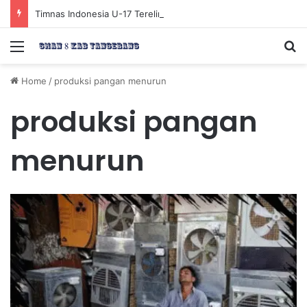
Timnas Indonesia U-17 Tereliminasi, Berikut 4 Tim Lolos ke Semifinal Piala AFF U-17 2026
Menu
Se
Home
/
produksi pangan menurun
produksi pangan
menurun