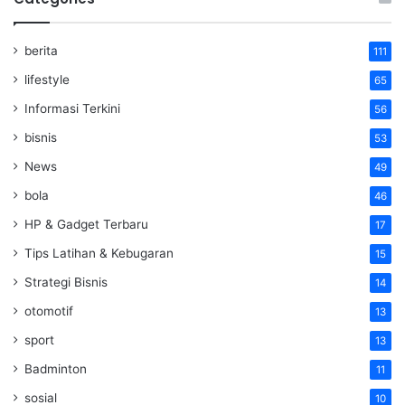
berita
111
lifestyle
65
Informasi Terkini
56
bisnis
53
News
49
bola
46
HP & Gadget Terbaru
17
Tips Latihan & Kebugaran
15
Strategi Bisnis
14
otomotif
13
sport
13
Badminton
11
sosial
10