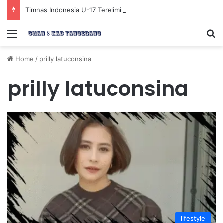
Timnas Indonesia U-17 Tereliminasi, Berikut 4 Tim Lolos ke Semifinal Piala AFF U-17 2026
Menu
Se
Home
/
prilly latuconsina
prilly latuconsina
lifestyle