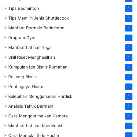
Tips Badminton
1
Tips Memilih Jenis Shuttlecock
1
Manfaat Bermain Badminton
1
Program Gym
1
Manfaat Latihan Yoga
1
Skill Riset Menghasilkan
1
Kumpulan Ide Bisnis Rumahan
1
Peluang Bisnis
1
Pentingnya Hidrasi
1
Kelebihan Menggunakan Hardisk
1
Analisis Taktik Bermain
1
Cara Mengoptimalkan Kamera
1
Manfaat Latihan Koordinasi
1
Cara Memulai Side Hustle
1