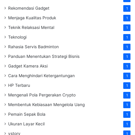
Rekomendasi Gadget
1
Menjaga Kualitas Produk
1
Teknik Relaksasi Mental
1
Teknologi
1
Rahasia Servis Badminton
1
Panduan Menentukan Strategi Bisnis
1
Gadget Kamera Aksi
1
Cara Menghindari Ketergantungan
1
HP Terbaru
1
Mengenali Pola Pergerakan Crypto
1
Membentuk Kebiasaan Mengelola Uang
1
Pemain Sepak Bola
1
Ukuran Layar Kecil
1
vstory
1