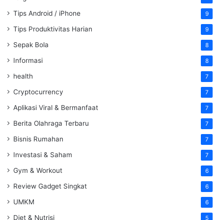
Tips Android / iPhone
9
Tips Produktivitas Harian
9
Sepak Bola
8
Informasi
8
health
7
Cryptocurrency
7
Aplikasi Viral & Bermanfaat
7
Berita Olahraga Terbaru
7
Bisnis Rumahan
7
Investasi & Saham
7
Gym & Workout
6
Review Gadget Singkat
6
UMKM
6
Diet & Nutrisi
5