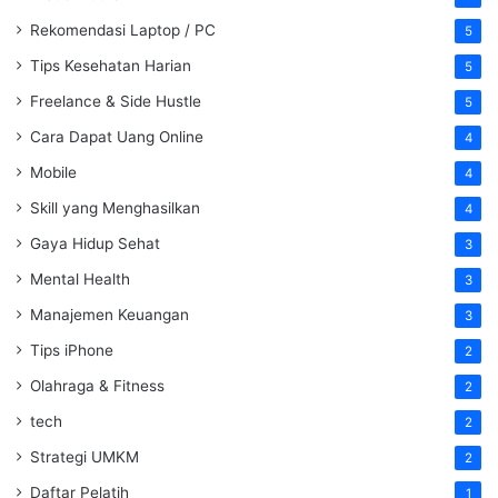
Rekomendasi Laptop / PC
5
Tips Kesehatan Harian
5
Freelance & Side Hustle
5
Cara Dapat Uang Online
4
Mobile
4
Skill yang Menghasilkan
4
Gaya Hidup Sehat
3
Mental Health
3
Manajemen Keuangan
3
Tips iPhone
2
Olahraga & Fitness
2
tech
2
Strategi UMKM
2
Daftar Pelatih
1