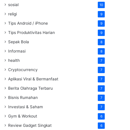
sosial
10
religi
9
Tips Android / iPhone
9
Tips Produktivitas Harian
9
Sepak Bola
8
Informasi
8
health
7
Cryptocurrency
7
Aplikasi Viral & Bermanfaat
7
Berita Olahraga Terbaru
7
Bisnis Rumahan
7
Investasi & Saham
7
Gym & Workout
6
Review Gadget Singkat
6