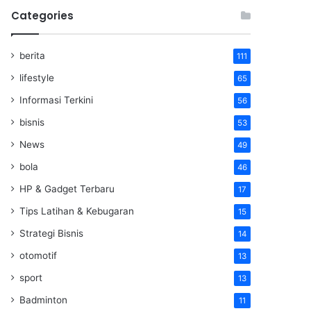
Categories
berita
111
lifestyle
65
Informasi Terkini
56
bisnis
53
News
49
bola
46
HP & Gadget Terbaru
17
Tips Latihan & Kebugaran
15
Strategi Bisnis
14
otomotif
13
sport
13
Badminton
11