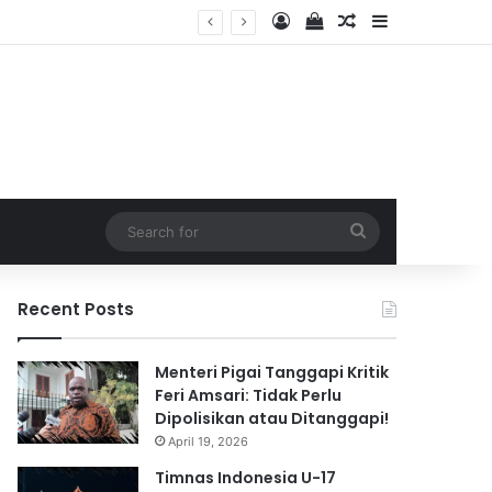
Log In
View your shopping 
Random Article
Sidebar
Search
for
Recent Posts
Menteri Pigai Tanggapi Kritik
Feri Amsari: Tidak Perlu
Dipolisikan atau Ditanggapi!
April 19, 2026
Timnas Indonesia U-17