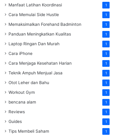
Manfaat Latihan Koordinasi
1
Cara Memulai Side Hustle
1
Memaksimalkan Forehand Badminton
1
Panduan Meningkatkan Kualitas
1
Laptop Ringan Dan Murah
1
Cara iPhone
1
Cara Menjaga Kesehatan Harian
1
Teknik Ampuh Menjual Jasa
1
Otot Leher dan Bahu
1
Workout Gym
1
bencana alam
1
Reviews
1
Guides
1
Tips Membeli Saham
1