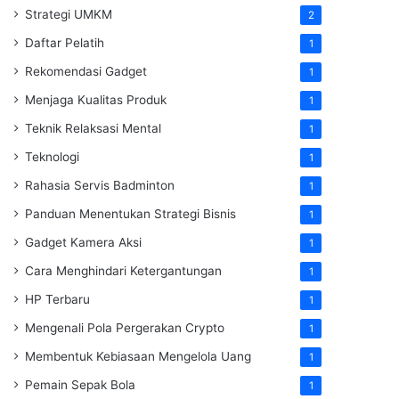
Strategi UMKM
2
Daftar Pelatih
1
Rekomendasi Gadget
1
Menjaga Kualitas Produk
1
Teknik Relaksasi Mental
1
Teknologi
1
Rahasia Servis Badminton
1
Panduan Menentukan Strategi Bisnis
1
Gadget Kamera Aksi
1
Cara Menghindari Ketergantungan
1
HP Terbaru
1
Mengenali Pola Pergerakan Crypto
1
Membentuk Kebiasaan Mengelola Uang
1
Pemain Sepak Bola
1