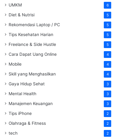
UMKM
6
Diet & Nutrisi
5
Rekomendasi Laptop / PC
5
Tips Kesehatan Harian
5
Freelance & Side Hustle
5
Cara Dapat Uang Online
4
Mobile
4
Skill yang Menghasilkan
4
Gaya Hidup Sehat
3
Mental Health
3
Manajemen Keuangan
3
Tips iPhone
2
Olahraga & Fitness
2
tech
2