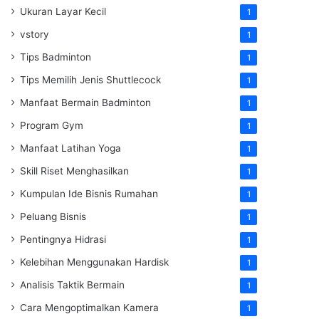
Ukuran Layar Kecil
1
vstory
1
Tips Badminton
1
Tips Memilih Jenis Shuttlecock
1
Manfaat Bermain Badminton
1
Program Gym
1
Manfaat Latihan Yoga
1
Skill Riset Menghasilkan
1
Kumpulan Ide Bisnis Rumahan
1
Peluang Bisnis
1
Pentingnya Hidrasi
1
Kelebihan Menggunakan Hardisk
1
Analisis Taktik Bermain
1
Cara Mengoptimalkan Kamera
1