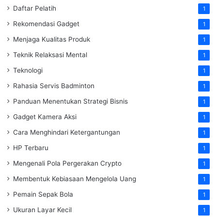
Daftar Pelatih
1
Rekomendasi Gadget
1
Menjaga Kualitas Produk
1
Teknik Relaksasi Mental
1
Teknologi
1
Rahasia Servis Badminton
1
Panduan Menentukan Strategi Bisnis
1
Gadget Kamera Aksi
1
Cara Menghindari Ketergantungan
1
HP Terbaru
1
Mengenali Pola Pergerakan Crypto
1
Membentuk Kebiasaan Mengelola Uang
1
Pemain Sepak Bola
1
Ukuran Layar Kecil
1