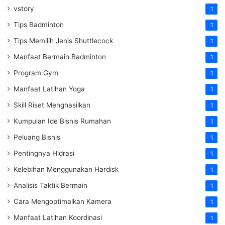
vstory
1
Tips Badminton
1
Tips Memilih Jenis Shuttlecock
1
Manfaat Bermain Badminton
1
Program Gym
1
Manfaat Latihan Yoga
1
Skill Riset Menghasilkan
1
Kumpulan Ide Bisnis Rumahan
1
Peluang Bisnis
1
Pentingnya Hidrasi
1
Kelebihan Menggunakan Hardisk
1
Analisis Taktik Bermain
1
Cara Mengoptimalkan Kamera
1
Manfaat Latihan Koordinasi
1