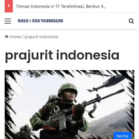
Timnas Indonesia U-17 Tereliminasi, Berikut 4 Tim Lolos ke Semifinal Piala AFF U-17 2026
Menu
Se
Home
/
prajurit indonesia
prajurit indonesia
berita