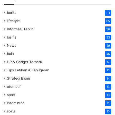
berita
111
lifestyle
65
Informasi Terkini
56
bisnis
53
News
49
bola
46
HP & Gadget Terbaru
17
Tips Latihan & Kebugaran
15
Strategi Bisnis
14
otomotif
13
sport
13
Badminton
11
sosial
10