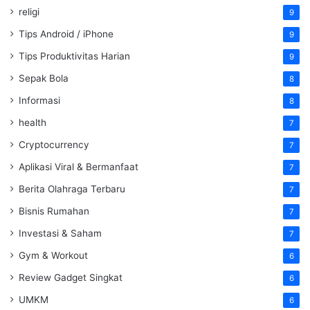
religi
9
Tips Android / iPhone
9
Tips Produktivitas Harian
9
Sepak Bola
8
Informasi
8
health
7
Cryptocurrency
7
Aplikasi Viral & Bermanfaat
7
Berita Olahraga Terbaru
7
Bisnis Rumahan
7
Investasi & Saham
7
Gym & Workout
6
Review Gadget Singkat
6
UMKM
6