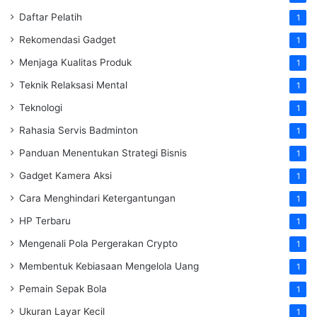
Daftar Pelatih
1
Rekomendasi Gadget
1
Menjaga Kualitas Produk
1
Teknik Relaksasi Mental
1
Teknologi
1
Rahasia Servis Badminton
1
Panduan Menentukan Strategi Bisnis
1
Gadget Kamera Aksi
1
Cara Menghindari Ketergantungan
1
HP Terbaru
1
Mengenali Pola Pergerakan Crypto
1
Membentuk Kebiasaan Mengelola Uang
1
Pemain Sepak Bola
1
Ukuran Layar Kecil
1