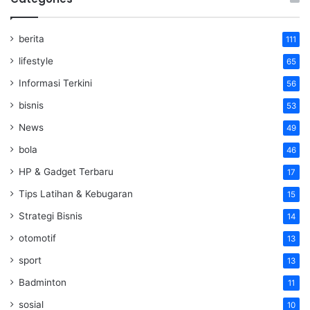
berita
111
lifestyle
65
Informasi Terkini
56
bisnis
53
News
49
bola
46
HP & Gadget Terbaru
17
Tips Latihan & Kebugaran
15
Strategi Bisnis
14
otomotif
13
sport
13
Badminton
11
sosial
10