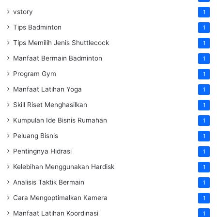
vstory
1
Tips Badminton
1
Tips Memilih Jenis Shuttlecock
1
Manfaat Bermain Badminton
1
Program Gym
1
Manfaat Latihan Yoga
1
Skill Riset Menghasilkan
1
Kumpulan Ide Bisnis Rumahan
1
Peluang Bisnis
1
Pentingnya Hidrasi
1
Kelebihan Menggunakan Hardisk
1
Analisis Taktik Bermain
1
Cara Mengoptimalkan Kamera
1
Manfaat Latihan Koordinasi
1