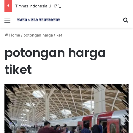
Timnas Indonesia U-17 Tereliminasi, Berikut 4 Tim Lolos ke Semifinal Piala AFF U-17 2026
Menu
Se
Home
/
potongan harga tiket
potongan harga
tiket