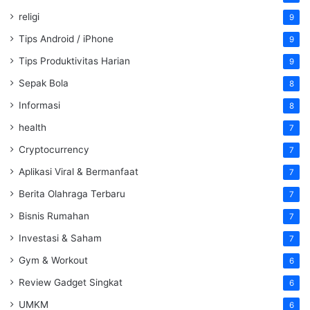
religi
9
Tips Android / iPhone
9
Tips Produktivitas Harian
9
Sepak Bola
8
Informasi
8
health
7
Cryptocurrency
7
Aplikasi Viral & Bermanfaat
7
Berita Olahraga Terbaru
7
Bisnis Rumahan
7
Investasi & Saham
7
Gym & Workout
6
Review Gadget Singkat
6
UMKM
6