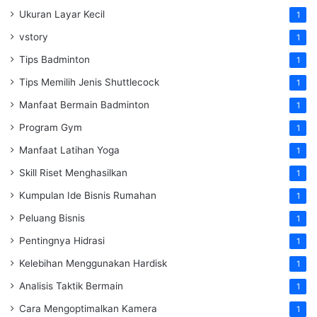
Ukuran Layar Kecil
1
vstory
1
Tips Badminton
1
Tips Memilih Jenis Shuttlecock
1
Manfaat Bermain Badminton
1
Program Gym
1
Manfaat Latihan Yoga
1
Skill Riset Menghasilkan
1
Kumpulan Ide Bisnis Rumahan
1
Peluang Bisnis
1
Pentingnya Hidrasi
1
Kelebihan Menggunakan Hardisk
1
Analisis Taktik Bermain
1
Cara Mengoptimalkan Kamera
1