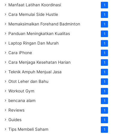
Manfaat Latihan Koordinasi
1
Cara Memulai Side Hustle
1
Memaksimalkan Forehand Badminton
1
Panduan Meningkatkan Kualitas
1
Laptop Ringan Dan Murah
1
Cara iPhone
1
Cara Menjaga Kesehatan Harian
1
Teknik Ampuh Menjual Jasa
1
Otot Leher dan Bahu
1
Workout Gym
1
bencana alam
1
Reviews
1
Guides
1
Tips Membeli Saham
1