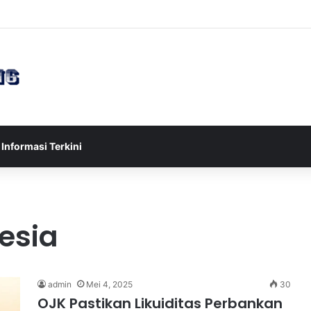
sia U-17 Tereliminasi, Berikut 4 Tim Lolos ke Semifinal Piala AFF U-17 
Informasi Terkini
esia
admin
Mei 4, 2025
30
OJK Pastikan Likuiditas Perbankan