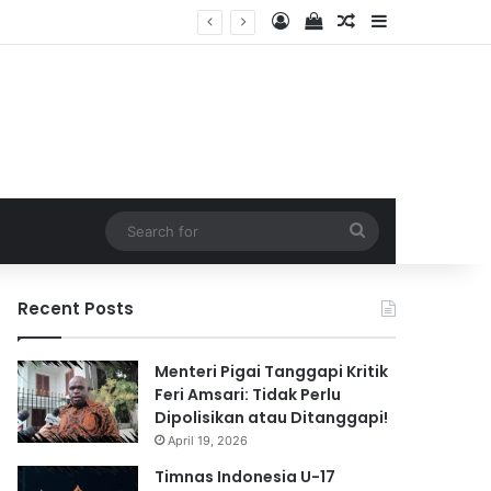
Log In
View your shopping 
Random Article
Sidebar
2026
Search
for
Recent Posts
Menteri Pigai Tanggapi Kritik
Feri Amsari: Tidak Perlu
Dipolisikan atau Ditanggapi!
April 19, 2026
Timnas Indonesia U-17