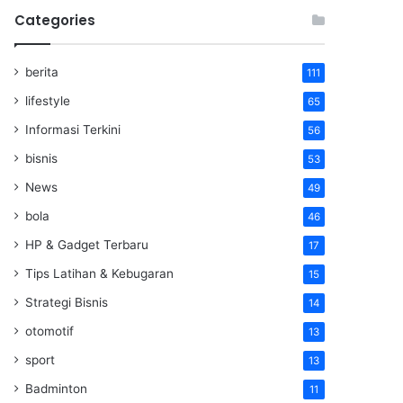
Categories
berita
111
lifestyle
65
Informasi Terkini
56
bisnis
53
News
49
bola
46
HP & Gadget Terbaru
17
Tips Latihan & Kebugaran
15
Strategi Bisnis
14
otomotif
13
sport
13
Badminton
11