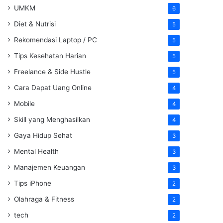
UMKM
6
Diet & Nutrisi
5
Rekomendasi Laptop / PC
5
Tips Kesehatan Harian
5
Freelance & Side Hustle
5
Cara Dapat Uang Online
4
Mobile
4
Skill yang Menghasilkan
4
Gaya Hidup Sehat
3
Mental Health
3
Manajemen Keuangan
3
Tips iPhone
2
Olahraga & Fitness
2
tech
2