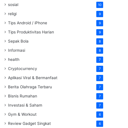
sosial
10
religi
9
Tips Android / iPhone
9
Tips Produktivitas Harian
9
Sepak Bola
8
Informasi
8
health
7
Cryptocurrency
7
Aplikasi Viral & Bermanfaat
7
Berita Olahraga Terbaru
7
Bisnis Rumahan
7
Investasi & Saham
7
Gym & Workout
6
Review Gadget Singkat
6