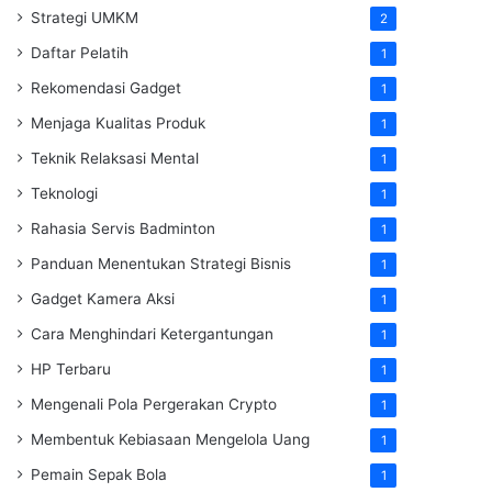
Strategi UMKM
2
Daftar Pelatih
1
Rekomendasi Gadget
1
Menjaga Kualitas Produk
1
Teknik Relaksasi Mental
1
Teknologi
1
Rahasia Servis Badminton
1
Panduan Menentukan Strategi Bisnis
1
Gadget Kamera Aksi
1
Cara Menghindari Ketergantungan
1
HP Terbaru
1
Mengenali Pola Pergerakan Crypto
1
Membentuk Kebiasaan Mengelola Uang
1
Pemain Sepak Bola
1