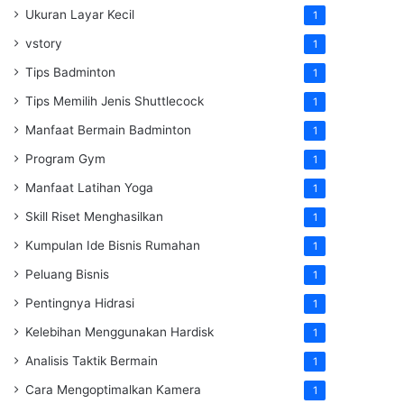
Ukuran Layar Kecil
1
vstory
1
Tips Badminton
1
Tips Memilih Jenis Shuttlecock
1
Manfaat Bermain Badminton
1
Program Gym
1
Manfaat Latihan Yoga
1
Skill Riset Menghasilkan
1
Kumpulan Ide Bisnis Rumahan
1
Peluang Bisnis
1
Pentingnya Hidrasi
1
Kelebihan Menggunakan Hardisk
1
Analisis Taktik Bermain
1
Cara Mengoptimalkan Kamera
1