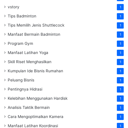
vstory
1
Tips Badminton
1
Tips Memilih Jenis Shuttlecock
1
Manfaat Bermain Badminton
1
Program Gym
1
Manfaat Latihan Yoga
1
Skill Riset Menghasilkan
1
Kumpulan Ide Bisnis Rumahan
1
Peluang Bisnis
1
Pentingnya Hidrasi
1
Kelebihan Menggunakan Hardisk
1
Analisis Taktik Bermain
1
Cara Mengoptimalkan Kamera
1
Manfaat Latihan Koordinasi
1