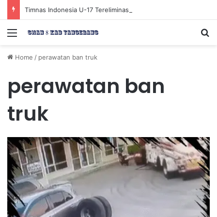
Timnas Indonesia U-17 Tereliminasi, Berikut 4 Tim Lolos ke Semifinal Piala AFF U-17 2026
Menu
Se
Home
/
perawatan ban truk
perawatan ban
truk