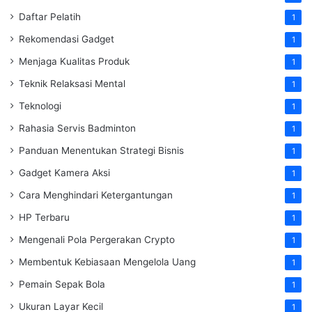
Daftar Pelatih
1
Rekomendasi Gadget
1
Menjaga Kualitas Produk
1
Teknik Relaksasi Mental
1
Teknologi
1
Rahasia Servis Badminton
1
Panduan Menentukan Strategi Bisnis
1
Gadget Kamera Aksi
1
Cara Menghindari Ketergantungan
1
HP Terbaru
1
Mengenali Pola Pergerakan Crypto
1
Membentuk Kebiasaan Mengelola Uang
1
Pemain Sepak Bola
1
Ukuran Layar Kecil
1