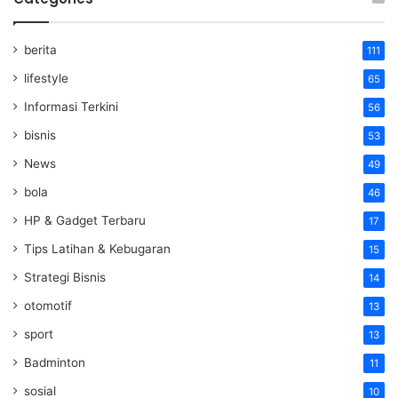
berita
111
lifestyle
65
Informasi Terkini
56
bisnis
53
News
49
bola
46
HP & Gadget Terbaru
17
Tips Latihan & Kebugaran
15
Strategi Bisnis
14
otomotif
13
sport
13
Badminton
11
sosial
10