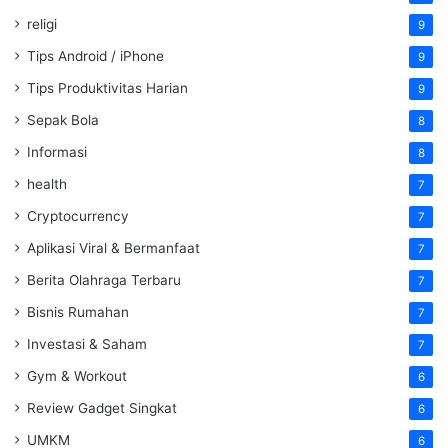
religi
9
Tips Android / iPhone
9
Tips Produktivitas Harian
9
Sepak Bola
8
Informasi
8
health
7
Cryptocurrency
7
Aplikasi Viral & Bermanfaat
7
Berita Olahraga Terbaru
7
Bisnis Rumahan
7
Investasi & Saham
7
Gym & Workout
6
Review Gadget Singkat
6
UMKM
6