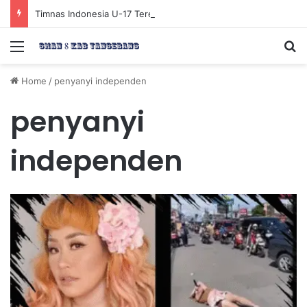
Timnas Indonesia U-17 Tereliminasi, Berikut 4 Tim Lolos ke Semifinal Piala AFF U-17 2026
Menu
Se
Home
/
penyanyi independen
penyanyi
independen