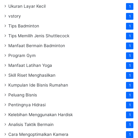
Ukuran Layar Kecil
1
vstory
1
Tips Badminton
1
Tips Memilih Jenis Shuttlecock
1
Manfaat Bermain Badminton
1
Program Gym
1
Manfaat Latihan Yoga
1
Skill Riset Menghasilkan
1
Kumpulan Ide Bisnis Rumahan
1
Peluang Bisnis
1
Pentingnya Hidrasi
1
Kelebihan Menggunakan Hardisk
1
Analisis Taktik Bermain
1
Cara Mengoptimalkan Kamera
1