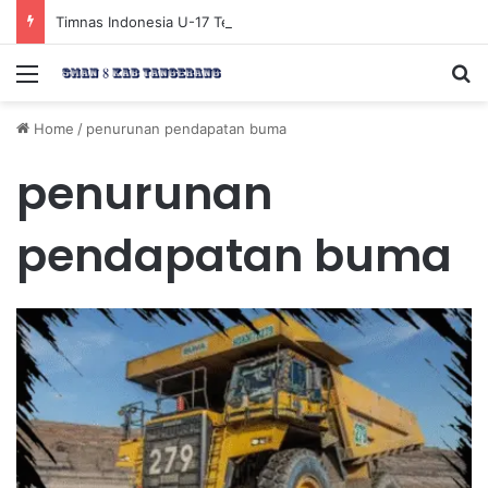
Timnas Indonesia U-17 Tereliminasi, Berikut 4 Tim Lolos ke Semifinal Piala AFF U-17 2026
Menu
Se
Home
/
penurunan pendapatan buma
penurunan
pendapatan buma