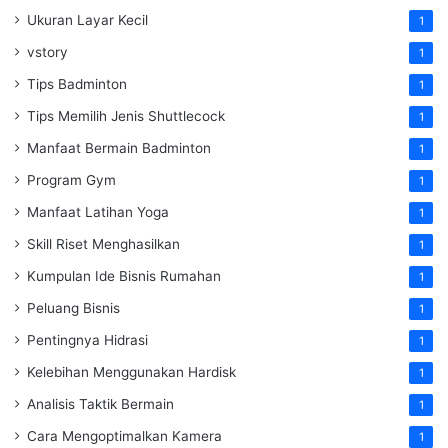
Ukuran Layar Kecil
1
vstory
1
Tips Badminton
1
Tips Memilih Jenis Shuttlecock
1
Manfaat Bermain Badminton
1
Program Gym
1
Manfaat Latihan Yoga
1
Skill Riset Menghasilkan
1
Kumpulan Ide Bisnis Rumahan
1
Peluang Bisnis
1
Pentingnya Hidrasi
1
Kelebihan Menggunakan Hardisk
1
Analisis Taktik Bermain
1
Cara Mengoptimalkan Kamera
1