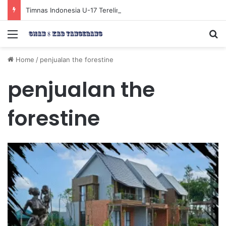
Timnas Indonesia U-17 Tereliminasi, Berikut 4 Tim Lolos ke Semifinal Piala AFF U-17 2026
Menu
Se
Home
/
penjualan the forestine
penjualan the
forestine