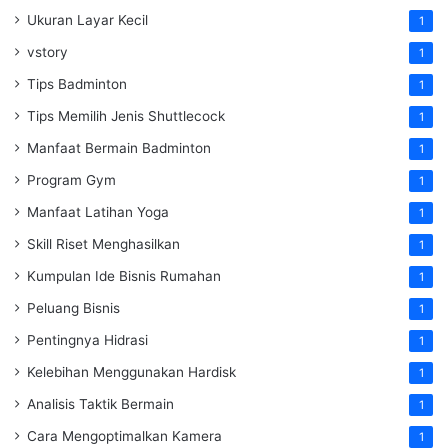
Ukuran Layar Kecil
1
vstory
1
Tips Badminton
1
Tips Memilih Jenis Shuttlecock
1
Manfaat Bermain Badminton
1
Program Gym
1
Manfaat Latihan Yoga
1
Skill Riset Menghasilkan
1
Kumpulan Ide Bisnis Rumahan
1
Peluang Bisnis
1
Pentingnya Hidrasi
1
Kelebihan Menggunakan Hardisk
1
Analisis Taktik Bermain
1
Cara Mengoptimalkan Kamera
1