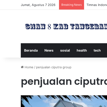
Jumat, Agustus 7 2026
Breaking News
Timnas Indone
Beranda
News
sosial
health
tech
Home
/
penjualan ciputra group
penjualan ciputr