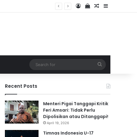
Log In
View your shopping 
Random Article
Sidebar
2026
Search
for
Recent Posts
Menteri Pigai Tanggapi Kritik
Feri Amsari: Tidak Perlu
Dipolisikan atau Ditanggapi!
April 19, 2026
Timnas Indonesia U-17