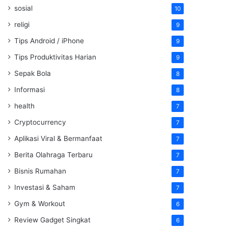
sosial
10
religi
9
Tips Android / iPhone
9
Tips Produktivitas Harian
9
Sepak Bola
8
Informasi
8
health
7
Cryptocurrency
7
Aplikasi Viral & Bermanfaat
7
Berita Olahraga Terbaru
7
Bisnis Rumahan
7
Investasi & Saham
7
Gym & Workout
6
Review Gadget Singkat
6