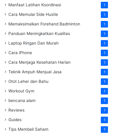
Manfaat Latihan Koordinasi
1
Cara Memulai Side Hustle
1
Memaksimalkan Forehand Badminton
1
Panduan Meningkatkan Kualitas
1
Laptop Ringan Dan Murah
1
Cara iPhone
1
Cara Menjaga Kesehatan Harian
1
Teknik Ampuh Menjual Jasa
1
Otot Leher dan Bahu
1
Workout Gym
1
bencana alam
1
Reviews
1
Guides
1
Tips Membeli Saham
1