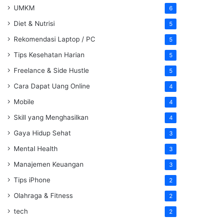
UMKM
6
Diet & Nutrisi
5
Rekomendasi Laptop / PC
5
Tips Kesehatan Harian
5
Freelance & Side Hustle
5
Cara Dapat Uang Online
4
Mobile
4
Skill yang Menghasilkan
4
Gaya Hidup Sehat
3
Mental Health
3
Manajemen Keuangan
3
Tips iPhone
2
Olahraga & Fitness
2
tech
2