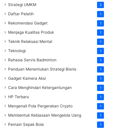
Strategi UMKM
2
Daftar Pelatih
1
Rekomendasi Gadget
1
Menjaga Kualitas Produk
1
Teknik Relaksasi Mental
1
Teknologi
1
Rahasia Servis Badminton
1
Panduan Menentukan Strategi Bisnis
1
Gadget Kamera Aksi
1
Cara Menghindari Ketergantungan
1
HP Terbaru
1
Mengenali Pola Pergerakan Crypto
1
Membentuk Kebiasaan Mengelola Uang
1
Pemain Sepak Bola
1