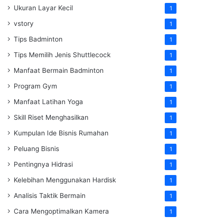
Ukuran Layar Kecil
1
vstory
1
Tips Badminton
1
Tips Memilih Jenis Shuttlecock
1
Manfaat Bermain Badminton
1
Program Gym
1
Manfaat Latihan Yoga
1
Skill Riset Menghasilkan
1
Kumpulan Ide Bisnis Rumahan
1
Peluang Bisnis
1
Pentingnya Hidrasi
1
Kelebihan Menggunakan Hardisk
1
Analisis Taktik Bermain
1
Cara Mengoptimalkan Kamera
1