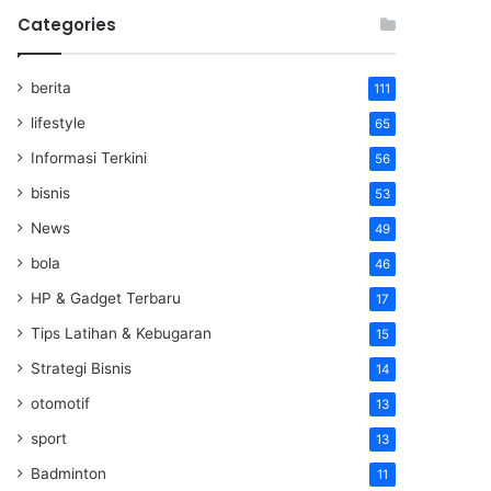
Categories
berita
111
lifestyle
65
Informasi Terkini
56
bisnis
53
News
49
bola
46
HP & Gadget Terbaru
17
Tips Latihan & Kebugaran
15
Strategi Bisnis
14
otomotif
13
sport
13
Badminton
11