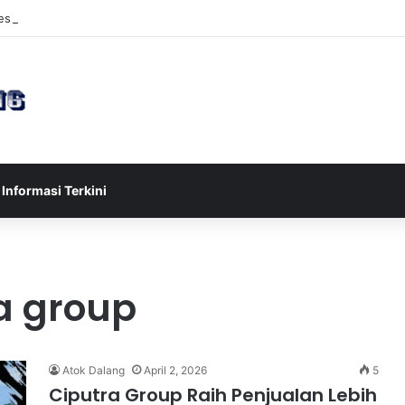
sia U-17 Tereliminasi, Berikut 4 Tim Lolos ke Semifinal Piala AFF U-17 
Informasi Terkini
a group
Atok Dalang
April 2, 2026
5
Ciputra Group Raih Penjualan Lebih