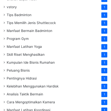
vstory
1
Tips Badminton
1
Tips Memilih Jenis Shuttlecock
1
Manfaat Bermain Badminton
1
Program Gym
1
Manfaat Latihan Yoga
1
Skill Riset Menghasilkan
1
Kumpulan Ide Bisnis Rumahan
1
Peluang Bisnis
1
Pentingnya Hidrasi
1
Kelebihan Menggunakan Hardisk
1
Analisis Taktik Bermain
1
Cara Mengoptimalkan Kamera
1
Manfaat Latihan Koordinasi
1