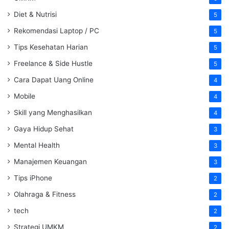
Diet & Nutrisi
5
Rekomendasi Laptop / PC
5
Tips Kesehatan Harian
5
Freelance & Side Hustle
5
Cara Dapat Uang Online
4
Mobile
4
Skill yang Menghasilkan
4
Gaya Hidup Sehat
3
Mental Health
3
Manajemen Keuangan
3
Tips iPhone
2
Olahraga & Fitness
2
tech
2
Strategi UMKM
2