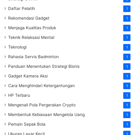
Daftar Pelatih
1
Rekomendasi Gadget
1
Menjaga Kualitas Produk
1
Teknik Relaksasi Mental
1
Teknologi
1
Rahasia Servis Badminton
1
Panduan Menentukan Strategi Bisnis
1
Gadget Kamera Aksi
1
Cara Menghindari Ketergantungan
1
HP Terbaru
1
Mengenali Pola Pergerakan Crypto
1
Membentuk Kebiasaan Mengelola Uang
1
Pemain Sepak Bola
1
Ukuran Layar Kecil
1