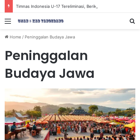
Timnas Indonesia U-17 Tereliminasi, Berikut 4 Tim Lolos ke Semifinal Piala AFF U-17 2026
Menu
Se
Home
/
Peninggalan Budaya Jawa
Peninggalan
Budaya Jawa