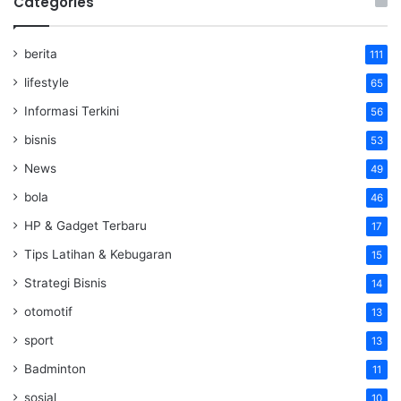
Categories
berita
111
lifestyle
65
Informasi Terkini
56
bisnis
53
News
49
bola
46
HP & Gadget Terbaru
17
Tips Latihan & Kebugaran
15
Strategi Bisnis
14
otomotif
13
sport
13
Badminton
11
sosial
10