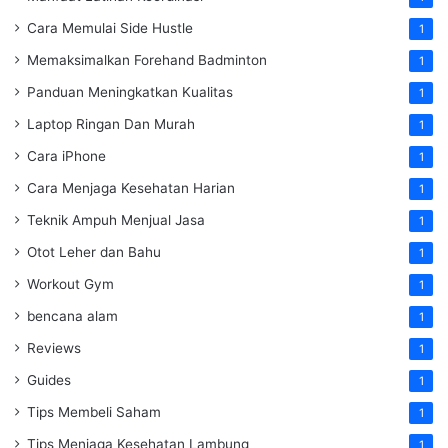
Cara Memulai Side Hustle
1
Memaksimalkan Forehand Badminton
1
Panduan Meningkatkan Kualitas
1
Laptop Ringan Dan Murah
1
Cara iPhone
1
Cara Menjaga Kesehatan Harian
1
Teknik Ampuh Menjual Jasa
1
Otot Leher dan Bahu
1
Workout Gym
1
bencana alam
1
Reviews
1
Guides
1
Tips Membeli Saham
1
Tips Menjaga Kesehatan Lambung
1