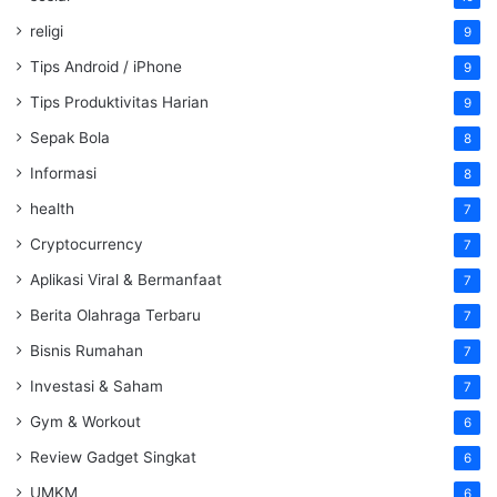
religi
9
Tips Android / iPhone
9
Tips Produktivitas Harian
9
Sepak Bola
8
Informasi
8
health
7
Cryptocurrency
7
Aplikasi Viral & Bermanfaat
7
Berita Olahraga Terbaru
7
Bisnis Rumahan
7
Investasi & Saham
7
Gym & Workout
6
Review Gadget Singkat
6
UMKM
6