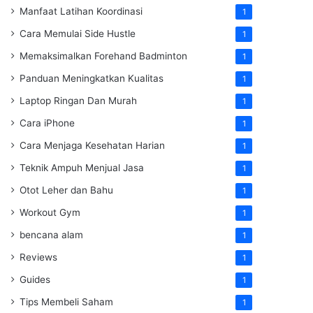
Manfaat Latihan Koordinasi
1
Cara Memulai Side Hustle
1
Memaksimalkan Forehand Badminton
1
Panduan Meningkatkan Kualitas
1
Laptop Ringan Dan Murah
1
Cara iPhone
1
Cara Menjaga Kesehatan Harian
1
Teknik Ampuh Menjual Jasa
1
Otot Leher dan Bahu
1
Workout Gym
1
bencana alam
1
Reviews
1
Guides
1
Tips Membeli Saham
1