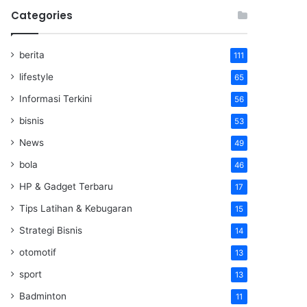
Categories
berita
111
lifestyle
65
Informasi Terkini
56
bisnis
53
News
49
bola
46
HP & Gadget Terbaru
17
Tips Latihan & Kebugaran
15
Strategi Bisnis
14
otomotif
13
sport
13
Badminton
11