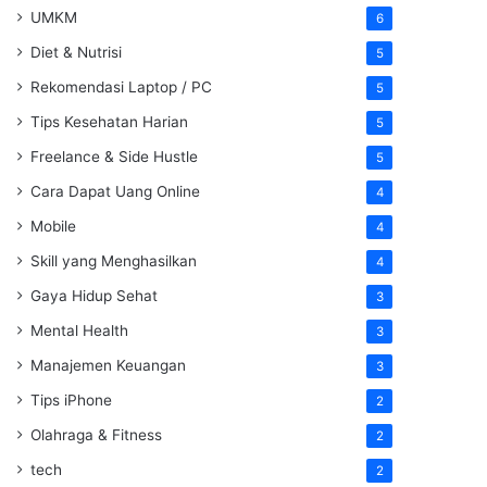
UMKM
6
Diet & Nutrisi
5
Rekomendasi Laptop / PC
5
Tips Kesehatan Harian
5
Freelance & Side Hustle
5
Cara Dapat Uang Online
4
Mobile
4
Skill yang Menghasilkan
4
Gaya Hidup Sehat
3
Mental Health
3
Manajemen Keuangan
3
Tips iPhone
2
Olahraga & Fitness
2
tech
2