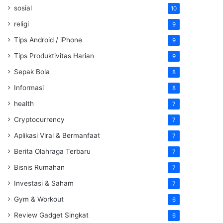
sosial
10
religi
9
Tips Android / iPhone
9
Tips Produktivitas Harian
9
Sepak Bola
8
Informasi
8
health
7
Cryptocurrency
7
Aplikasi Viral & Bermanfaat
7
Berita Olahraga Terbaru
7
Bisnis Rumahan
7
Investasi & Saham
7
Gym & Workout
6
Review Gadget Singkat
6