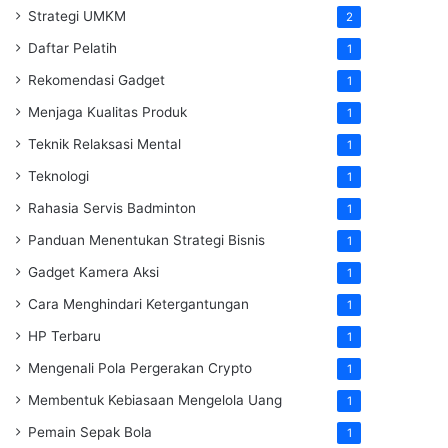
Strategi UMKM
2
Daftar Pelatih
1
Rekomendasi Gadget
1
Menjaga Kualitas Produk
1
Teknik Relaksasi Mental
1
Teknologi
1
Rahasia Servis Badminton
1
Panduan Menentukan Strategi Bisnis
1
Gadget Kamera Aksi
1
Cara Menghindari Ketergantungan
1
HP Terbaru
1
Mengenali Pola Pergerakan Crypto
1
Membentuk Kebiasaan Mengelola Uang
1
Pemain Sepak Bola
1