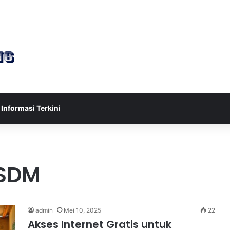
sia U-17 Tereliminasi, Berikut 4 Tim Lolos ke Semifinal Piala AFF U-17 
Informasi Terkini
SDM
admin
Mei 10, 2025
22
Akses Internet Gratis untuk