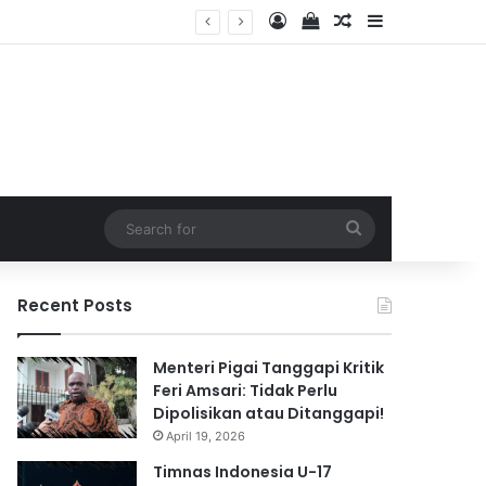
Log In
View your shopping 
Random Article
Sidebar
2026
Search
for
Recent Posts
Menteri Pigai Tanggapi Kritik
Feri Amsari: Tidak Perlu
Dipolisikan atau Ditanggapi!
April 19, 2026
Timnas Indonesia U-17