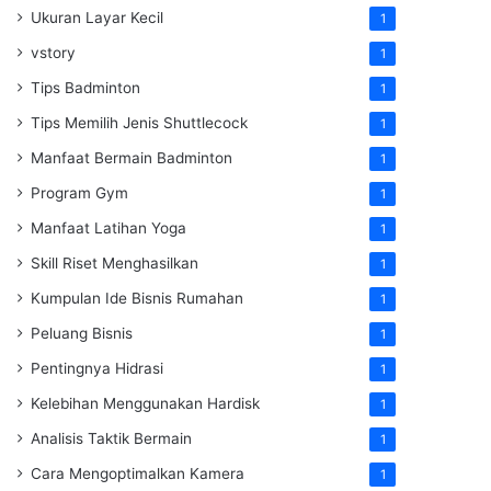
Ukuran Layar Kecil
1
vstory
1
Tips Badminton
1
Tips Memilih Jenis Shuttlecock
1
Manfaat Bermain Badminton
1
Program Gym
1
Manfaat Latihan Yoga
1
Skill Riset Menghasilkan
1
Kumpulan Ide Bisnis Rumahan
1
Peluang Bisnis
1
Pentingnya Hidrasi
1
Kelebihan Menggunakan Hardisk
1
Analisis Taktik Bermain
1
Cara Mengoptimalkan Kamera
1