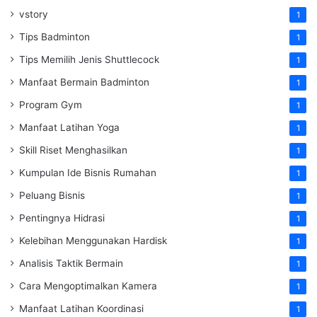
vstory
1
Tips Badminton
1
Tips Memilih Jenis Shuttlecock
1
Manfaat Bermain Badminton
1
Program Gym
1
Manfaat Latihan Yoga
1
Skill Riset Menghasilkan
1
Kumpulan Ide Bisnis Rumahan
1
Peluang Bisnis
1
Pentingnya Hidrasi
1
Kelebihan Menggunakan Hardisk
1
Analisis Taktik Bermain
1
Cara Mengoptimalkan Kamera
1
Manfaat Latihan Koordinasi
1