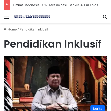
Timnas Indonesia U-17 Tereliminasi, Berikut 4 Tim Lolos ke Semifinal Piala AFF U-17 2026
Menu
Se
Home
/
Pendidikan Inklusif
Pendidikan Inklusif
berita