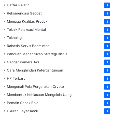
Daftar Pelatih
1
Rekomendasi Gadget
1
Menjaga Kualitas Produk
1
Teknik Relaksasi Mental
1
Teknologi
1
Rahasia Servis Badminton
1
Panduan Menentukan Strategi Bisnis
1
Gadget Kamera Aksi
1
Cara Menghindari Ketergantungan
1
HP Terbaru
1
Mengenali Pola Pergerakan Crypto
1
Membentuk Kebiasaan Mengelola Uang
1
Pemain Sepak Bola
1
Ukuran Layar Kecil
1