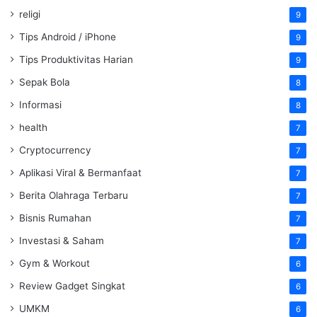
religi
9
Tips Android / iPhone
9
Tips Produktivitas Harian
9
Sepak Bola
8
Informasi
8
health
7
Cryptocurrency
7
Aplikasi Viral & Bermanfaat
7
Berita Olahraga Terbaru
7
Bisnis Rumahan
7
Investasi & Saham
7
Gym & Workout
6
Review Gadget Singkat
6
UMKM
6