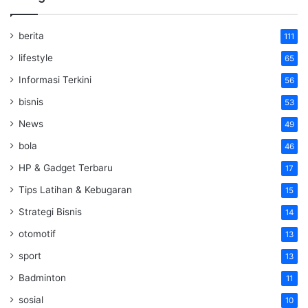
berita
111
lifestyle
65
Informasi Terkini
56
bisnis
53
News
49
bola
46
HP & Gadget Terbaru
17
Tips Latihan & Kebugaran
15
Strategi Bisnis
14
otomotif
13
sport
13
Badminton
11
sosial
10