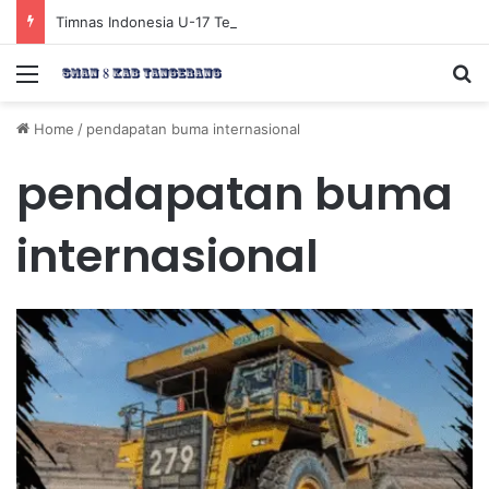
Timnas Indonesia U-17 Tereliminasi, Berikut 4 Tim Lolos ke Semifinal Piala AFF U-17 2026
Menu
Se
Home
/
pendapatan buma internasional
pendapatan buma
internasional