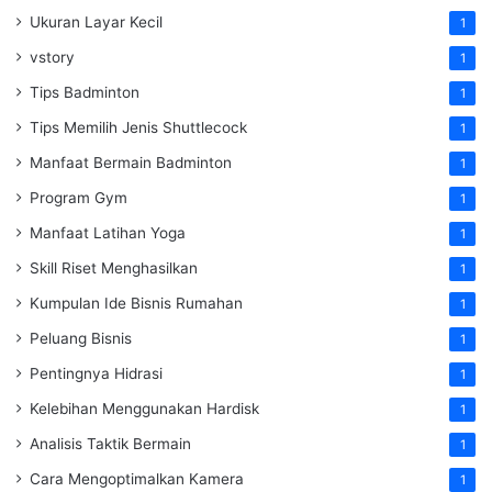
Ukuran Layar Kecil
1
vstory
1
Tips Badminton
1
Tips Memilih Jenis Shuttlecock
1
Manfaat Bermain Badminton
1
Program Gym
1
Manfaat Latihan Yoga
1
Skill Riset Menghasilkan
1
Kumpulan Ide Bisnis Rumahan
1
Peluang Bisnis
1
Pentingnya Hidrasi
1
Kelebihan Menggunakan Hardisk
1
Analisis Taktik Bermain
1
Cara Mengoptimalkan Kamera
1