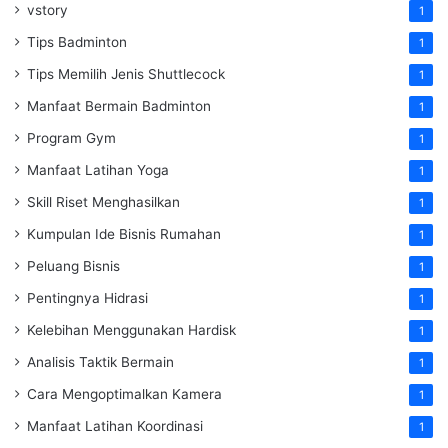
vstory
1
Tips Badminton
1
Tips Memilih Jenis Shuttlecock
1
Manfaat Bermain Badminton
1
Program Gym
1
Manfaat Latihan Yoga
1
Skill Riset Menghasilkan
1
Kumpulan Ide Bisnis Rumahan
1
Peluang Bisnis
1
Pentingnya Hidrasi
1
Kelebihan Menggunakan Hardisk
1
Analisis Taktik Bermain
1
Cara Mengoptimalkan Kamera
1
Manfaat Latihan Koordinasi
1