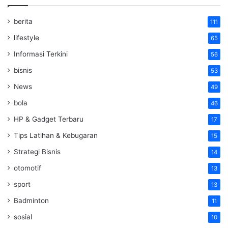
berita
111
lifestyle
65
Informasi Terkini
56
bisnis
53
News
49
bola
46
HP & Gadget Terbaru
17
Tips Latihan & Kebugaran
15
Strategi Bisnis
14
otomotif
13
sport
13
Badminton
11
sosial
10