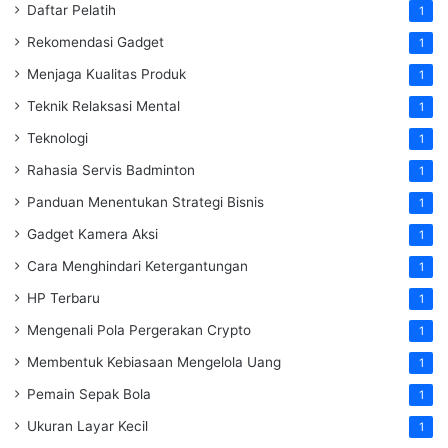
Daftar Pelatih
1
Rekomendasi Gadget
1
Menjaga Kualitas Produk
1
Teknik Relaksasi Mental
1
Teknologi
1
Rahasia Servis Badminton
1
Panduan Menentukan Strategi Bisnis
1
Gadget Kamera Aksi
1
Cara Menghindari Ketergantungan
1
HP Terbaru
1
Mengenali Pola Pergerakan Crypto
1
Membentuk Kebiasaan Mengelola Uang
1
Pemain Sepak Bola
1
Ukuran Layar Kecil
1