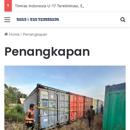
Timnas Indonesia U-17 Tereliminasi, Berikut 4 Tim Lolos ke Semifinal Piala AFF U-17 2026
Menu
Se
Home
/
Penangkapan
Penangkapan