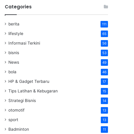
Categories
berita
111
lifestyle
65
Informasi Terkini
56
bisnis
53
News
49
bola
46
HP & Gadget Terbaru
17
Tips Latihan & Kebugaran
15
Strategi Bisnis
14
otomotif
13
sport
13
Badminton
11