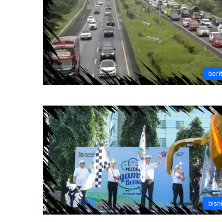
beri
bisn