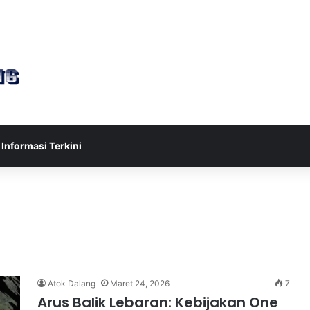
sia U-17 Tereliminasi, Berikut 4 Tim Lolos ke Semifinal Piala AFF U-17 
Informasi Terkini
n
Atok Dalang
Maret 24, 2026
7
Arus Balik Lebaran: Kebijakan One