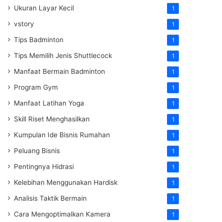
Ukuran Layar Kecil
1
vstory
1
Tips Badminton
1
Tips Memilih Jenis Shuttlecock
1
Manfaat Bermain Badminton
1
Program Gym
1
Manfaat Latihan Yoga
1
Skill Riset Menghasilkan
1
Kumpulan Ide Bisnis Rumahan
1
Peluang Bisnis
1
Pentingnya Hidrasi
1
Kelebihan Menggunakan Hardisk
1
Analisis Taktik Bermain
1
Cara Mengoptimalkan Kamera
1