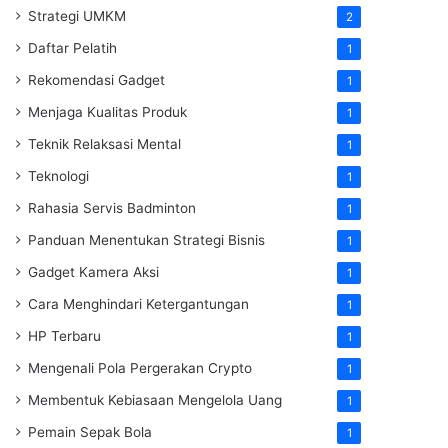
Strategi UMKM
2
Daftar Pelatih
1
Rekomendasi Gadget
1
Menjaga Kualitas Produk
1
Teknik Relaksasi Mental
1
Teknologi
1
Rahasia Servis Badminton
1
Panduan Menentukan Strategi Bisnis
1
Gadget Kamera Aksi
1
Cara Menghindari Ketergantungan
1
HP Terbaru
1
Mengenali Pola Pergerakan Crypto
1
Membentuk Kebiasaan Mengelola Uang
1
Pemain Sepak Bola
1