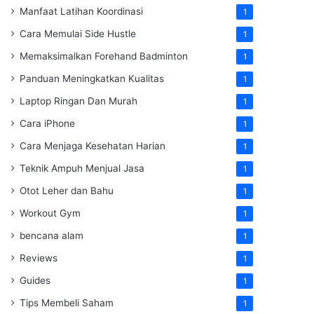
Manfaat Latihan Koordinasi
1
Cara Memulai Side Hustle
1
Memaksimalkan Forehand Badminton
1
Panduan Meningkatkan Kualitas
1
Laptop Ringan Dan Murah
1
Cara iPhone
1
Cara Menjaga Kesehatan Harian
1
Teknik Ampuh Menjual Jasa
1
Otot Leher dan Bahu
1
Workout Gym
1
bencana alam
1
Reviews
1
Guides
1
Tips Membeli Saham
1