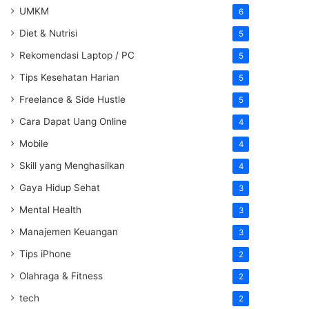
UMKM
6
Diet & Nutrisi
5
Rekomendasi Laptop / PC
5
Tips Kesehatan Harian
5
Freelance & Side Hustle
5
Cara Dapat Uang Online
4
Mobile
4
Skill yang Menghasilkan
4
Gaya Hidup Sehat
3
Mental Health
3
Manajemen Keuangan
3
Tips iPhone
2
Olahraga & Fitness
2
tech
2