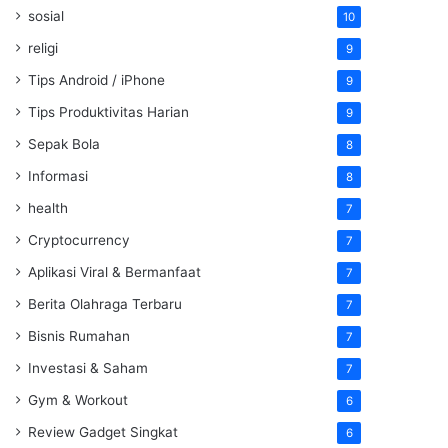
sosial
10
religi
9
Tips Android / iPhone
9
Tips Produktivitas Harian
9
Sepak Bola
8
Informasi
8
health
7
Cryptocurrency
7
Aplikasi Viral & Bermanfaat
7
Berita Olahraga Terbaru
7
Bisnis Rumahan
7
Investasi & Saham
7
Gym & Workout
6
Review Gadget Singkat
6