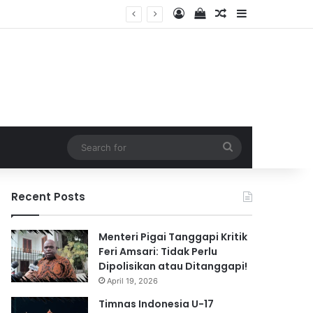
Log In
View your shopping 
Random Article
Sidebar
2026
Search
for
Recent Posts
Menteri Pigai Tanggapi Kritik
Feri Amsari: Tidak Perlu
Dipolisikan atau Ditanggapi!
April 19, 2026
Timnas Indonesia U-17