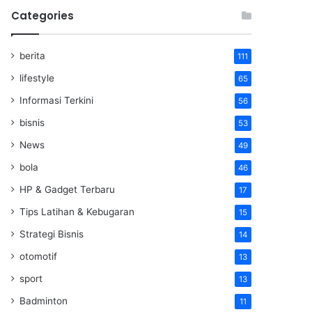
Categories
berita
111
lifestyle
65
Informasi Terkini
56
bisnis
53
News
49
bola
46
HP & Gadget Terbaru
17
Tips Latihan & Kebugaran
15
Strategi Bisnis
14
otomotif
13
sport
13
Badminton
11