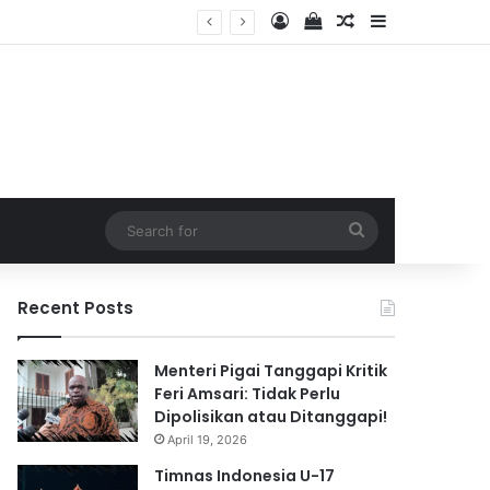
Log In
View your shopping 
Random Article
Sidebar
2026
Search
for
Recent Posts
Menteri Pigai Tanggapi Kritik
Feri Amsari: Tidak Perlu
Dipolisikan atau Ditanggapi!
April 19, 2026
Timnas Indonesia U-17