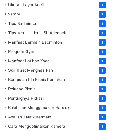
Ukuran Layar Kecil
1
vstory
1
Tips Badminton
1
Tips Memilih Jenis Shuttlecock
1
Manfaat Bermain Badminton
1
Program Gym
1
Manfaat Latihan Yoga
1
Skill Riset Menghasilkan
1
Kumpulan Ide Bisnis Rumahan
1
Peluang Bisnis
1
Pentingnya Hidrasi
1
Kelebihan Menggunakan Hardisk
1
Analisis Taktik Bermain
1
Cara Mengoptimalkan Kamera
1