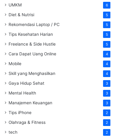
UMKM
6
Diet & Nutrisi
5
Rekomendasi Laptop / PC
5
Tips Kesehatan Harian
5
Freelance & Side Hustle
5
Cara Dapat Uang Online
4
Mobile
4
Skill yang Menghasilkan
4
Gaya Hidup Sehat
3
Mental Health
3
Manajemen Keuangan
3
Tips iPhone
2
Olahraga & Fitness
2
tech
2