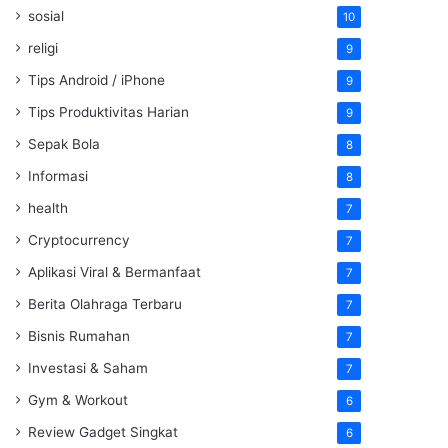
sosial
10
religi
9
Tips Android / iPhone
9
Tips Produktivitas Harian
9
Sepak Bola
8
Informasi
8
health
7
Cryptocurrency
7
Aplikasi Viral & Bermanfaat
7
Berita Olahraga Terbaru
7
Bisnis Rumahan
7
Investasi & Saham
7
Gym & Workout
6
Review Gadget Singkat
6