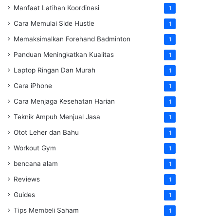
Manfaat Latihan Koordinasi
1
Cara Memulai Side Hustle
1
Memaksimalkan Forehand Badminton
1
Panduan Meningkatkan Kualitas
1
Laptop Ringan Dan Murah
1
Cara iPhone
1
Cara Menjaga Kesehatan Harian
1
Teknik Ampuh Menjual Jasa
1
Otot Leher dan Bahu
1
Workout Gym
1
bencana alam
1
Reviews
1
Guides
1
Tips Membeli Saham
1