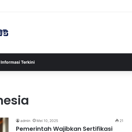
sia U-17 Tereliminasi, Berikut 4 Tim Lolos ke Semifinal Piala AFF U-17 
Informasi Terkini
nesia
admin
Mei 10, 2025
21
Pemerintah Wajibkan Sertifikasi