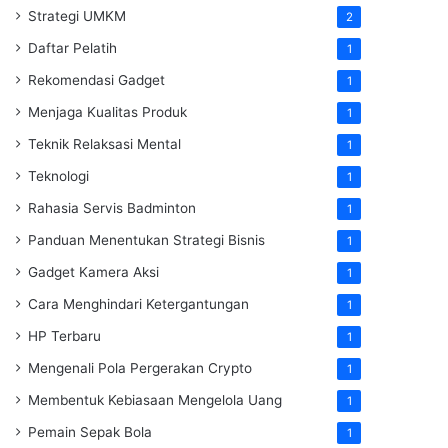
Strategi UMKM
2
Daftar Pelatih
1
Rekomendasi Gadget
1
Menjaga Kualitas Produk
1
Teknik Relaksasi Mental
1
Teknologi
1
Rahasia Servis Badminton
1
Panduan Menentukan Strategi Bisnis
1
Gadget Kamera Aksi
1
Cara Menghindari Ketergantungan
1
HP Terbaru
1
Mengenali Pola Pergerakan Crypto
1
Membentuk Kebiasaan Mengelola Uang
1
Pemain Sepak Bola
1