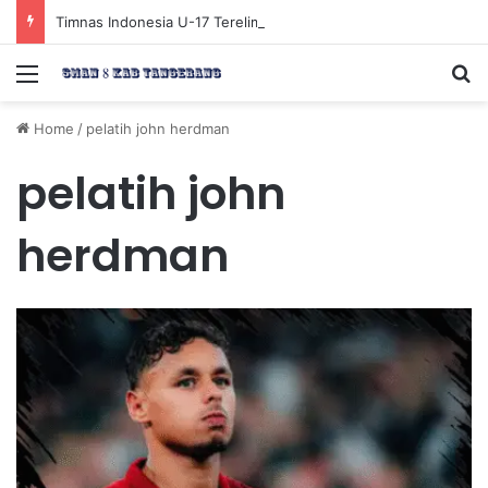
Timnas Indonesia U-17 Tereliminasi, Berikut 4 Tim Lolos ke Semifinal Piala AFF U-17 2026
Menu
Se
Home
/
pelatih john herdman
pelatih john
herdman