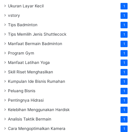
Ukuran Layar Kecil
1
vstory
1
Tips Badminton
1
Tips Memilih Jenis Shuttlecock
1
Manfaat Bermain Badminton
1
Program Gym
1
Manfaat Latihan Yoga
1
Skill Riset Menghasilkan
1
Kumpulan Ide Bisnis Rumahan
1
Peluang Bisnis
1
Pentingnya Hidrasi
1
Kelebihan Menggunakan Hardisk
1
Analisis Taktik Bermain
1
Cara Mengoptimalkan Kamera
1