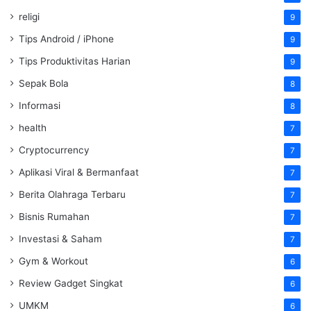
religi
9
Tips Android / iPhone
9
Tips Produktivitas Harian
9
Sepak Bola
8
Informasi
8
health
7
Cryptocurrency
7
Aplikasi Viral & Bermanfaat
7
Berita Olahraga Terbaru
7
Bisnis Rumahan
7
Investasi & Saham
7
Gym & Workout
6
Review Gadget Singkat
6
UMKM
6