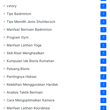
vstory
1
Tips Badminton
1
Tips Memilih Jenis Shuttlecock
1
Manfaat Bermain Badminton
1
Program Gym
1
Manfaat Latihan Yoga
1
Skill Riset Menghasilkan
1
Kumpulan Ide Bisnis Rumahan
1
Peluang Bisnis
1
Pentingnya Hidrasi
1
Kelebihan Menggunakan Hardisk
1
Analisis Taktik Bermain
1
Cara Mengoptimalkan Kamera
1
Manfaat Latihan Koordinasi
1