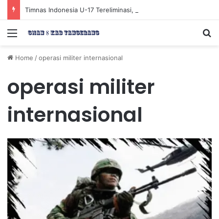
Timnas Indonesia U-17 Tereliminasi, Berikut 4 Tim Lolos ke Semifinal Piala AFF U-17 2026
Menu
Se
Home
/
operasi militer internasional
operasi militer
internasional