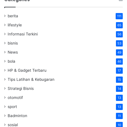
berita
111
lifestyle
65
Informasi Terkini
56
bisnis
53
News
49
bola
46
HP & Gadget Terbaru
17
Tips Latihan & Kebugaran
15
Strategi Bisnis
14
otomotif
13
sport
13
Badminton
11
sosial
10