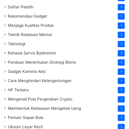
Daftar Pelatih
1
Rekomendasi Gadget
1
Menjaga Kualitas Produk
1
Teknik Relaksasi Mental
1
Teknologi
1
Rahasia Servis Badminton
1
Panduan Menentukan Strategi Bisnis
1
Gadget Kamera Aksi
1
Cara Menghindari Ketergantungan
1
HP Terbaru
1
Mengenali Pola Pergerakan Crypto
1
Membentuk Kebiasaan Mengelola Uang
1
Pemain Sepak Bola
1
Ukuran Layar Kecil
1