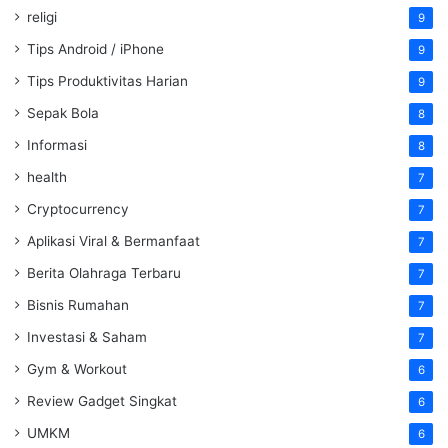
religi
9
Tips Android / iPhone
9
Tips Produktivitas Harian
9
Sepak Bola
8
Informasi
8
health
7
Cryptocurrency
7
Aplikasi Viral & Bermanfaat
7
Berita Olahraga Terbaru
7
Bisnis Rumahan
7
Investasi & Saham
7
Gym & Workout
6
Review Gadget Singkat
6
UMKM
6