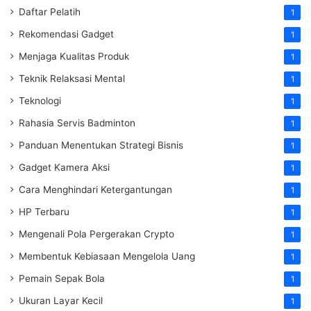
Daftar Pelatih
1
Rekomendasi Gadget
1
Menjaga Kualitas Produk
1
Teknik Relaksasi Mental
1
Teknologi
1
Rahasia Servis Badminton
1
Panduan Menentukan Strategi Bisnis
1
Gadget Kamera Aksi
1
Cara Menghindari Ketergantungan
1
HP Terbaru
1
Mengenali Pola Pergerakan Crypto
1
Membentuk Kebiasaan Mengelola Uang
1
Pemain Sepak Bola
1
Ukuran Layar Kecil
1