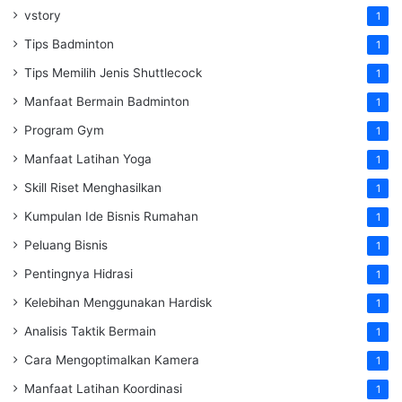
vstory
1
Tips Badminton
1
Tips Memilih Jenis Shuttlecock
1
Manfaat Bermain Badminton
1
Program Gym
1
Manfaat Latihan Yoga
1
Skill Riset Menghasilkan
1
Kumpulan Ide Bisnis Rumahan
1
Peluang Bisnis
1
Pentingnya Hidrasi
1
Kelebihan Menggunakan Hardisk
1
Analisis Taktik Bermain
1
Cara Mengoptimalkan Kamera
1
Manfaat Latihan Koordinasi
1