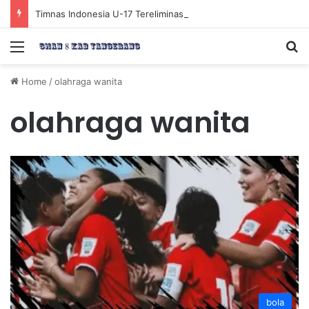
Timnas Indonesia U-17 Tereliminasi, Berikut 4 Tim Lolos ke Semifinal Piala AFF U-17 2026
Menu
Se
Home
/
olahraga wanita
olahraga wanita
bola