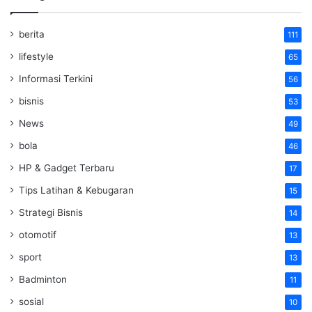
berita
111
lifestyle
65
Informasi Terkini
56
bisnis
53
News
49
bola
46
HP & Gadget Terbaru
17
Tips Latihan & Kebugaran
15
Strategi Bisnis
14
otomotif
13
sport
13
Badminton
11
sosial
10