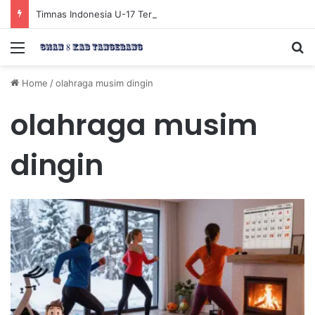
Timnas Indonesia U-17 Tereliminasi, Berikut 4 Tim Lolos ke Semifinal Piala AFF U-17 2026
Menu
Se
Home
/
olahraga musim dingin
olahraga musim
dingin