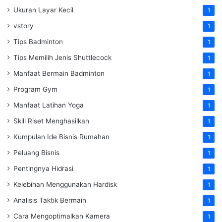
Ukuran Layar Kecil
1
vstory
1
Tips Badminton
1
Tips Memilih Jenis Shuttlecock
1
Manfaat Bermain Badminton
1
Program Gym
1
Manfaat Latihan Yoga
1
Skill Riset Menghasilkan
1
Kumpulan Ide Bisnis Rumahan
1
Peluang Bisnis
1
Pentingnya Hidrasi
1
Kelebihan Menggunakan Hardisk
1
Analisis Taktik Bermain
1
Cara Mengoptimalkan Kamera
1