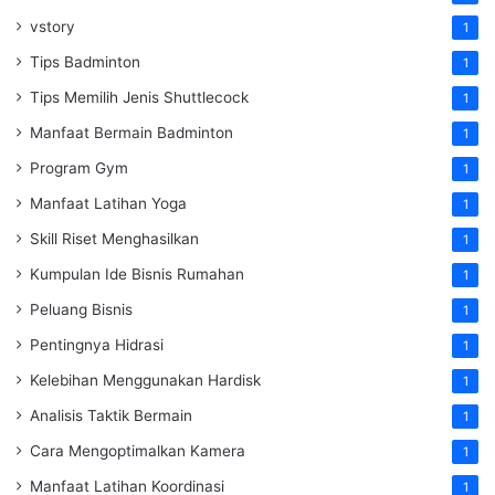
vstory
1
Tips Badminton
1
Tips Memilih Jenis Shuttlecock
1
Manfaat Bermain Badminton
1
Program Gym
1
Manfaat Latihan Yoga
1
Skill Riset Menghasilkan
1
Kumpulan Ide Bisnis Rumahan
1
Peluang Bisnis
1
Pentingnya Hidrasi
1
Kelebihan Menggunakan Hardisk
1
Analisis Taktik Bermain
1
Cara Mengoptimalkan Kamera
1
Manfaat Latihan Koordinasi
1