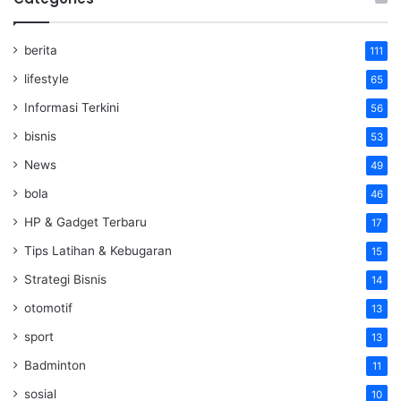
berita
111
lifestyle
65
Informasi Terkini
56
bisnis
53
News
49
bola
46
HP & Gadget Terbaru
17
Tips Latihan & Kebugaran
15
Strategi Bisnis
14
otomotif
13
sport
13
Badminton
11
sosial
10