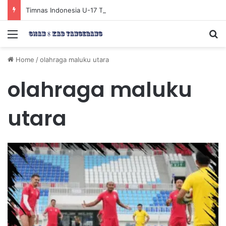
Timnas Indonesia U-17 Tereliminasi, Berikut 4 Tim Lolos ke Semifinal Piala AFF U-17 2026
Menu
Se
Home
/
olahraga maluku utara
olahraga maluku
utara