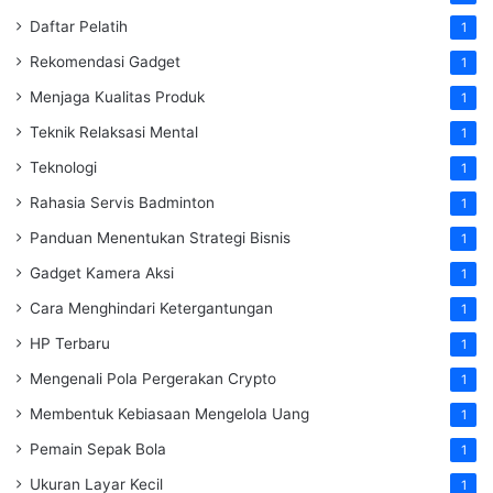
Daftar Pelatih
1
Rekomendasi Gadget
1
Menjaga Kualitas Produk
1
Teknik Relaksasi Mental
1
Teknologi
1
Rahasia Servis Badminton
1
Panduan Menentukan Strategi Bisnis
1
Gadget Kamera Aksi
1
Cara Menghindari Ketergantungan
1
HP Terbaru
1
Mengenali Pola Pergerakan Crypto
1
Membentuk Kebiasaan Mengelola Uang
1
Pemain Sepak Bola
1
Ukuran Layar Kecil
1