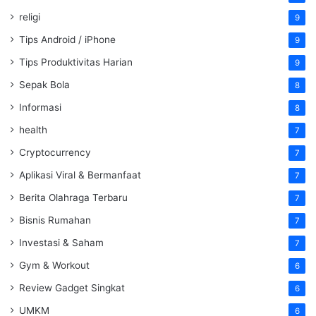
religi
9
Tips Android / iPhone
9
Tips Produktivitas Harian
9
Sepak Bola
8
Informasi
8
health
7
Cryptocurrency
7
Aplikasi Viral & Bermanfaat
7
Berita Olahraga Terbaru
7
Bisnis Rumahan
7
Investasi & Saham
7
Gym & Workout
6
Review Gadget Singkat
6
UMKM
6