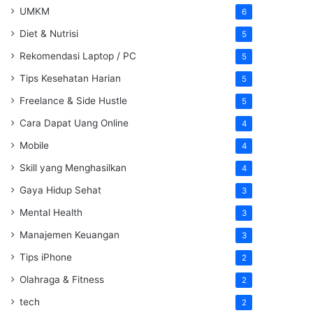
UMKM
6
Diet & Nutrisi
5
Rekomendasi Laptop / PC
5
Tips Kesehatan Harian
5
Freelance & Side Hustle
5
Cara Dapat Uang Online
4
Mobile
4
Skill yang Menghasilkan
4
Gaya Hidup Sehat
3
Mental Health
3
Manajemen Keuangan
3
Tips iPhone
2
Olahraga & Fitness
2
tech
2