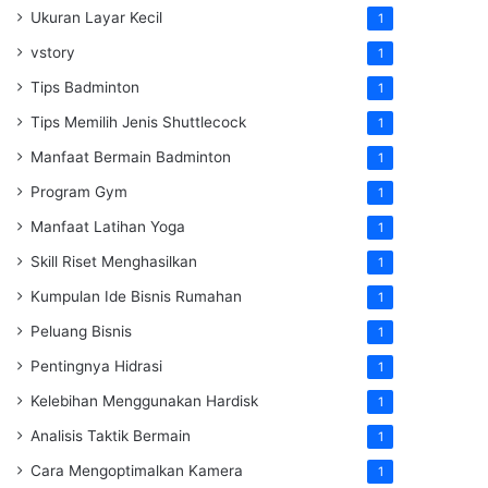
Ukuran Layar Kecil
1
vstory
1
Tips Badminton
1
Tips Memilih Jenis Shuttlecock
1
Manfaat Bermain Badminton
1
Program Gym
1
Manfaat Latihan Yoga
1
Skill Riset Menghasilkan
1
Kumpulan Ide Bisnis Rumahan
1
Peluang Bisnis
1
Pentingnya Hidrasi
1
Kelebihan Menggunakan Hardisk
1
Analisis Taktik Bermain
1
Cara Mengoptimalkan Kamera
1