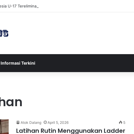
sia U-17 Tereliminasi, Berikut 4 Tim Lolos ke Semifinal Piala AFF U-17 
Informasi Terkini
ahan
Atok Dalang
April 5, 2026
5
Latihan Rutin Menggunakan Ladder