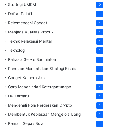
Strategi UMKM
2
Daftar Pelatih
1
Rekomendasi Gadget
1
Menjaga Kualitas Produk
1
Teknik Relaksasi Mental
1
Teknologi
1
Rahasia Servis Badminton
1
Panduan Menentukan Strategi Bisnis
1
Gadget Kamera Aksi
1
Cara Menghindari Ketergantungan
1
HP Terbaru
1
Mengenali Pola Pergerakan Crypto
1
Membentuk Kebiasaan Mengelola Uang
1
Pemain Sepak Bola
1