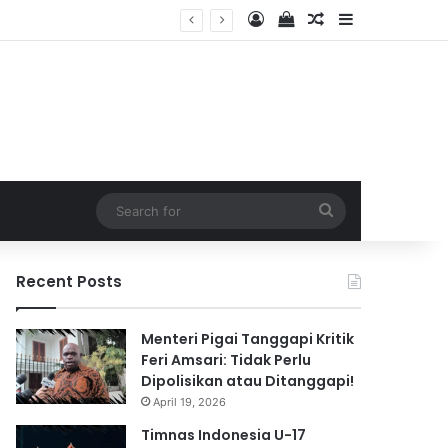
Log In
View your shopping 
Random Article
Sidebar
2026
Search
for
Recent Posts
Menteri Pigai Tanggapi Kritik
Feri Amsari: Tidak Perlu
Dipolisikan atau Ditanggapi!
April 19, 2026
Timnas Indonesia U-17