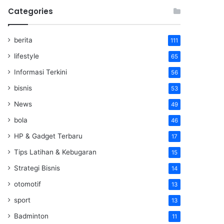
Categories
berita
111
lifestyle
65
Informasi Terkini
56
bisnis
53
News
49
bola
46
HP & Gadget Terbaru
17
Tips Latihan & Kebugaran
15
Strategi Bisnis
14
otomotif
13
sport
13
Badminton
11