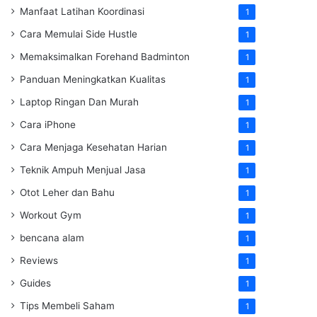
Manfaat Latihan Koordinasi
1
Cara Memulai Side Hustle
1
Memaksimalkan Forehand Badminton
1
Panduan Meningkatkan Kualitas
1
Laptop Ringan Dan Murah
1
Cara iPhone
1
Cara Menjaga Kesehatan Harian
1
Teknik Ampuh Menjual Jasa
1
Otot Leher dan Bahu
1
Workout Gym
1
bencana alam
1
Reviews
1
Guides
1
Tips Membeli Saham
1