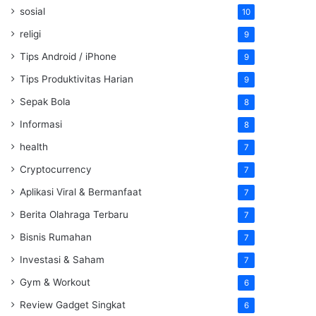
sosial
10
religi
9
Tips Android / iPhone
9
Tips Produktivitas Harian
9
Sepak Bola
8
Informasi
8
health
7
Cryptocurrency
7
Aplikasi Viral & Bermanfaat
7
Berita Olahraga Terbaru
7
Bisnis Rumahan
7
Investasi & Saham
7
Gym & Workout
6
Review Gadget Singkat
6