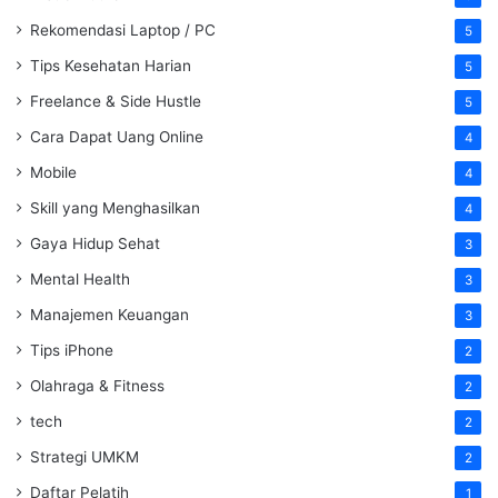
Rekomendasi Laptop / PC
5
Tips Kesehatan Harian
5
Freelance & Side Hustle
5
Cara Dapat Uang Online
4
Mobile
4
Skill yang Menghasilkan
4
Gaya Hidup Sehat
3
Mental Health
3
Manajemen Keuangan
3
Tips iPhone
2
Olahraga & Fitness
2
tech
2
Strategi UMKM
2
Daftar Pelatih
1