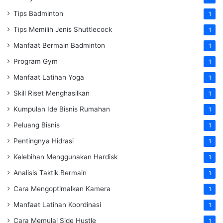
Tips Badminton
1
Tips Memilih Jenis Shuttlecock
1
Manfaat Bermain Badminton
1
Program Gym
1
Manfaat Latihan Yoga
1
Skill Riset Menghasilkan
1
Kumpulan Ide Bisnis Rumahan
1
Peluang Bisnis
1
Pentingnya Hidrasi
1
Kelebihan Menggunakan Hardisk
1
Analisis Taktik Bermain
1
Cara Mengoptimalkan Kamera
1
Manfaat Latihan Koordinasi
1
Cara Memulai Side Hustle
1