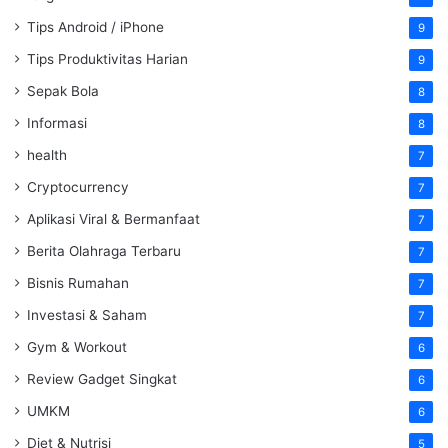
Tips Android / iPhone
9
Tips Produktivitas Harian
9
Sepak Bola
8
Informasi
8
health
7
Cryptocurrency
7
Aplikasi Viral & Bermanfaat
7
Berita Olahraga Terbaru
7
Bisnis Rumahan
7
Investasi & Saham
7
Gym & Workout
6
Review Gadget Singkat
6
UMKM
6
Diet & Nutrisi
5