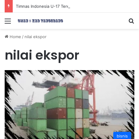
Timnas Indonesia U-17 Tereliminasi, Berikut 4 Tim Lolos ke Semifinal Piala AFF U-17 2026
Menu
Se
Home
/
nilai ekspor
nilai ekspor
bisnis