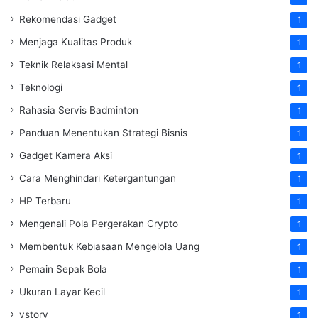
Rekomendasi Gadget
1
Menjaga Kualitas Produk
1
Teknik Relaksasi Mental
1
Teknologi
1
Rahasia Servis Badminton
1
Panduan Menentukan Strategi Bisnis
1
Gadget Kamera Aksi
1
Cara Menghindari Ketergantungan
1
HP Terbaru
1
Mengenali Pola Pergerakan Crypto
1
Membentuk Kebiasaan Mengelola Uang
1
Pemain Sepak Bola
1
Ukuran Layar Kecil
1
vstory
1